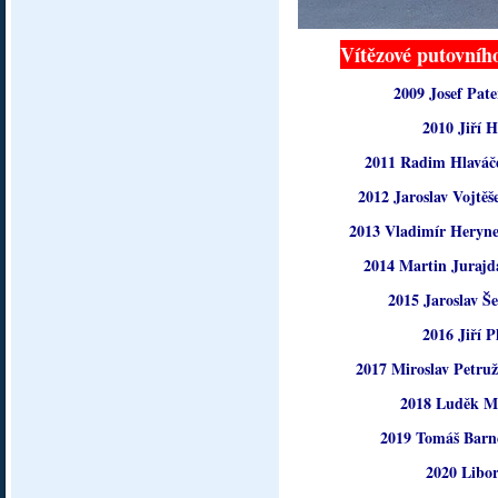
Vítězové putovní
2009 Josef Pat
2010 Jiří H
2011 Radim Hlaváče
2012 Jaroslav Vojtě
2013 Vladimír Heryne
2014 Martin Jurajd
2015 Jaroslav Š
2016 Jiří P
2017 Miroslav Petruž
2018 Luděk M
2019 Tomáš Barne
2020 Libor 