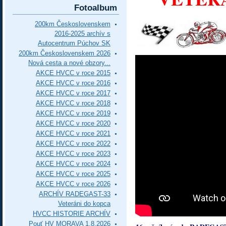
Fotoalbum
200km Československem
2016-2025 archív s
Autocentrum Púchov SK
200km Československem 2026
Nová cesta a nové obzory...
AKCE HVCC v roce 2015
AKCE HVCC v roce 2016
AKCE HVCC v roce 2017
AKCE HVCC v roce 2018
AKCE HVCC v roce 2019
AKCE HVCC v roce 2020
AKCE HVCC v roce 2021
AKCE HVCC v roce 2022
AKCE HVCC v roce 2023
AKCE HVCC v roce 2024
AKCE HVCC v roce 2025
AKCE HVCC v roce 2026
ARCHÍV RADEGAST-33
Veteráni do kopca
HVCC HISTORIE ARCHÍV
Pouť HV MORAVA 1.8.2026