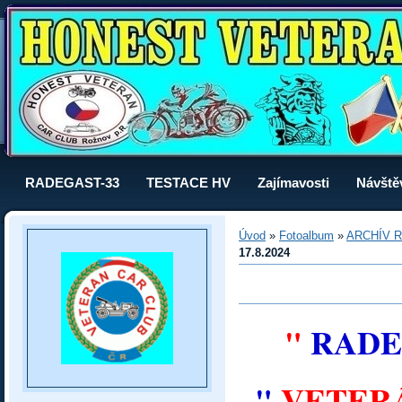
RADEGAST-33
TESTACE HV
Zajímavosti
Návště
Úvod
»
Fotoalbum
»
ARCHÍV R
17.8.2024
"
RADEG
"
VETERÁ