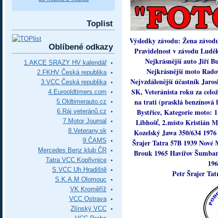
Toplist
Výsledky závodu: Žena závodu
Oblíbené odkazy
Pravidelnost v závodu Luděk
Nejkrásnější auto Jiří 
1.AKCE SRAZY HV kalendář
Nejkrásnější moto Rado
2.FKHV Česká republika
Nejvzdálenější účastník Jaros
3.VCC Česká republika
SK, Veteránista roku za celož
4.Eurooldtimers.com
na trati (prasklá benzínová 
5.Oldtimerauto.cz
Bystřice, Kategorie moto: 
6.Ráj veteránů.cz
7.Motor Journal
Libhošť, 2.místo Kristián M
8.Veterany.sk
Kozelský Jawa 350/634 1976 V
9.ČAMS
Šrajer Tatra 57B 1939 Nové 
Mercedes Benz klub ČR
Brouk 1965 Havířov Šumbark
Tatra VCC Kopřivnice
196
S.VCC Uh.Hradiště
Petr Šrajer Ta
S.K.A.M Olomouc
VK Kroměříž
VCC Ostrava
Zlínský VCC