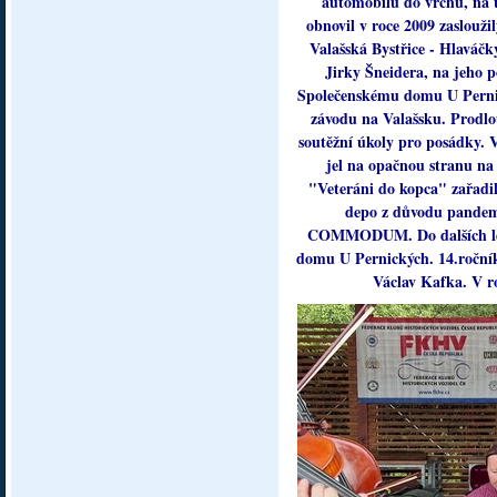
automobilů do vrchu, na 
obnovil v roce 2009 zaslouž
Valašská Bystřice - Hlaváč
Jirky Šneidera, na jeho p
Společenskému domu U Pernic
závodu na Valašsku. Prodlou
soutěžní úkoly pro posádky. 
jel na opačnou stranu n
"Veteráni do kopca" zařadi
depo z důvodu pandemi
COMMODUM. Do dalších let 
domu U Pernických. 14.roční
Václav Kafka. V ro