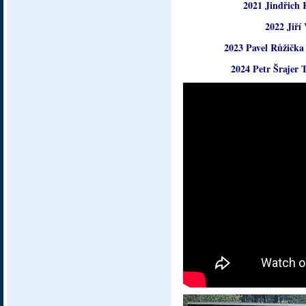
2021 Jindřich 
2022 Jiří
2023 Pavel Růžičk
2024 Petr Šrajer 