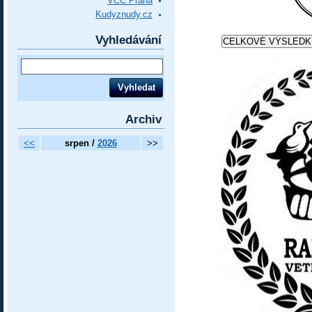
VCC Praha
Kudyznudy.cz
Vyhledávání
Archiv
<<
srpen /
2026
>>