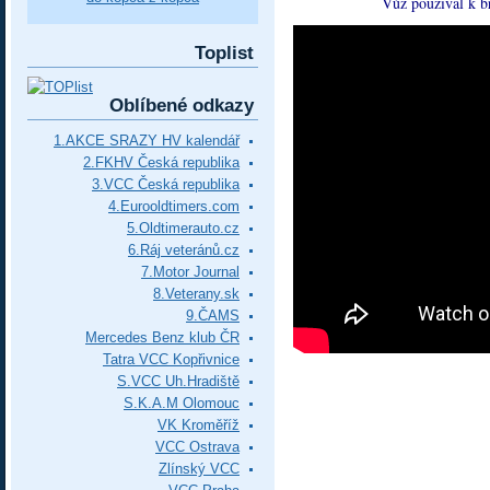
Vůz používal k br
Toplist
Oblíbené odkazy
1.AKCE SRAZY HV kalendář
2.FKHV Česká republika
3.VCC Česká republika
4.Eurooldtimers.com
5.Oldtimerauto.cz
6.Ráj veteránů.cz
7.Motor Journal
8.Veterany.sk
9.ČAMS
Mercedes Benz klub ČR
Tatra VCC Kopřivnice
S.VCC Uh.Hradiště
S.K.A.M Olomouc
VK Kroměříž
VCC Ostrava
Zlínský VCC