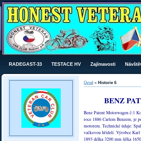
RADEGAST-33
TESTACE HV
Zajímavosti
Návště
Úvod
»
Historie 6
BENZ PA
Benz Patent Motorwagen č:1 Koč
roce 1886 Carlem Benzem, je p
motorem. Technické údaje: Spal
vačkovou hřídelí. Výrobce Kar
1893 délka 3200 mm šířka 16