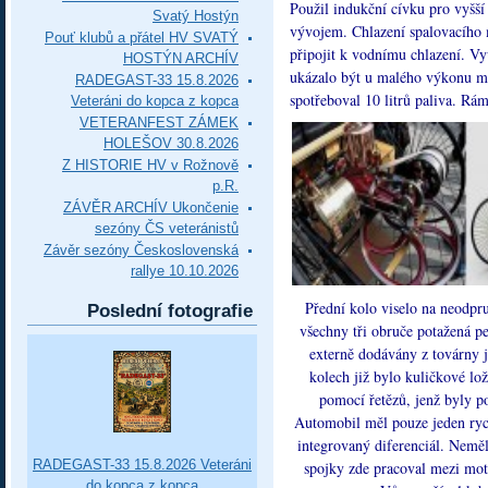
Použil indukční cívku pro vyšší
Svatý Hostýn
vývojem. Chlazení spalovacího 
Pouť klubů a přátel HV SVATÝ
připojit k vodnímu chlazení. Vy
HOSTÝN ARCHÍV
ukázalo být u malého výkonu mo
RADEGAST-33 15.8.2026
spotřeboval 10 litrů paliva. Rá
Veteráni do kopca z kopca
VETERANFEST ZÁMEK
HOLEŠOV 30.8.2026
Z HISTORIE HV v Rožnově
p.R.
ZÁVĚR ARCHÍV Ukončenie
sezóny ČS veteránistů
Závěr sezóny Československá
rallye 10.10.2026
Přední kolo viselo na neodpru
Poslední fotografie
všechny tři obruče potažená
externě dodávány z továrny 
kolech již bylo kuličkové l
pomocí řetězů, jenž byly p
Automobil měl pouze jeden ryc
integrovaný diferenciál. Neměl
RADEGAST-33 15.8.2026 Veteráni
spojky zde pracoval mezi moto
do kopca z kopca