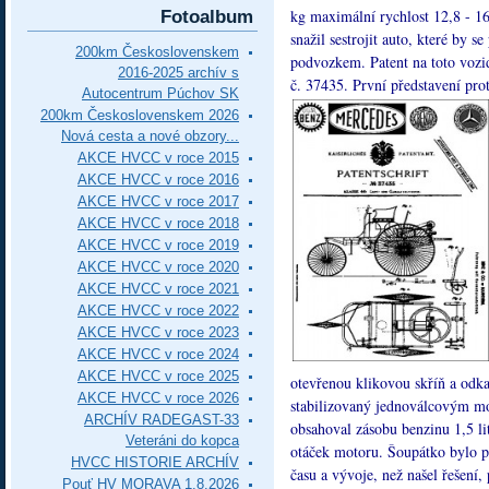
kg maximální rychlost 12,8 - 1
Fotoalbum
snažil sestrojit auto, které by
200km Československem
podvozkem. Patent na toto vozi
2016-2025 archív s
č. 37435. První představení pr
Autocentrum Púchov SK
200km Československem 2026
Nová cesta a nové obzory...
AKCE HVCC v roce 2015
AKCE HVCC v roce 2016
AKCE HVCC v roce 2017
AKCE HVCC v roce 2018
AKCE HVCC v roce 2019
AKCE HVCC v roce 2020
AKCE HVCC v roce 2021
AKCE HVCC v roce 2022
AKCE HVCC v roce 2023
AKCE HVCC v roce 2024
AKCE HVCC v roce 2025
otevřenou klikovou skříň a odka
AKCE HVCC v roce 2026
stabilizovaný jednoválcovým mo
ARCHÍV RADEGAST-33
obsahoval zásobu benzinu 1,5 li
Veteráni do kopca
otáček motoru. Šoupátko bylo p
HVCC HISTORIE ARCHÍV
času a vývoje, než našel řešení,
Pouť HV MORAVA 1.8.2026