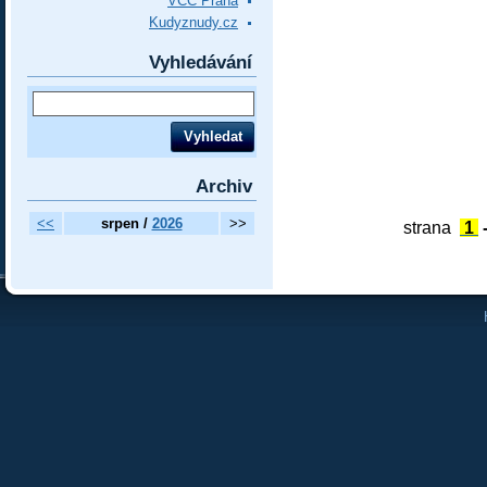
VCC Praha
Kudyznudy.cz
Vyhledávání
Archiv
<<
srpen /
2026
>>
strana
1