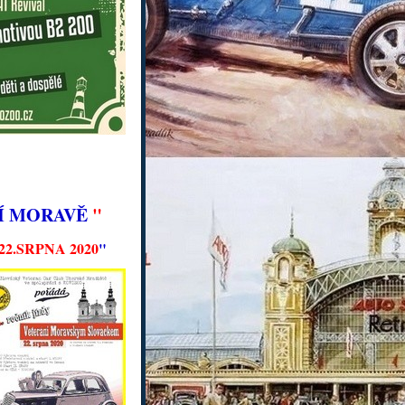
NÍ MORAVĚ
"
.SRPNA 2020
"