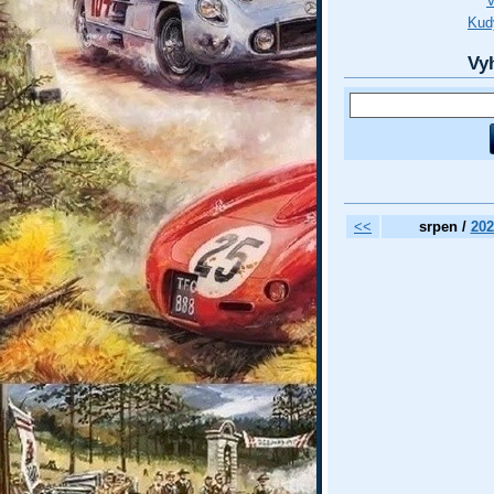
Kud
Vy
<<
srpen /
202