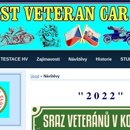
TESTACE HV
Zajímavosti
Návštěvy
Historie
STU
Úvod
»
Návštěvy
" 2 0 2 2 "