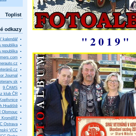
Toplist
né odkazy
" 2 0 1 9 "
 kalendář
republika
 republika
timers.com
merauto.cz
eteránů.cz
or Journal
eterany.sk
9.ČAMS
z klub ČR
Kopřivnice
.Hradiště
M Olomouc
 Kroměříž
C Ostrava
ínský VCC