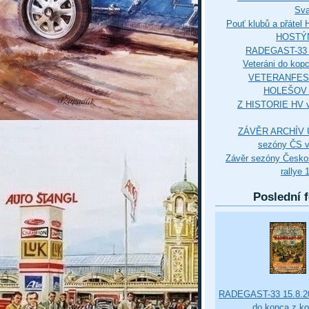
Sva
Pouť klubů a přáte
HOSTÝ
RADEGAST-33 
Veteráni do kop
VETERANFES
HOLEŠOV 3
Z HISTORIE HV 
ZÁVĚR ARCHÍV U
sezóny ČS v
Závěr sezóny Česko
rallye 
Poslední f
RADEGAST-33 15.8.20
do kopca z k