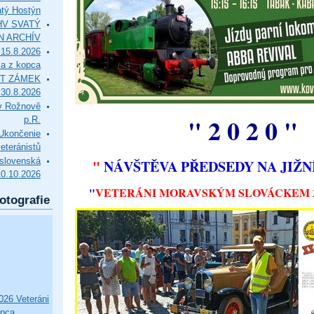
tý Hostýn
l HV SVATÝ
N ARCHÍV
15.8.2026
ca z kopca
T ZÁMEK
0.8.2026
v Rožnově
" 2 0 2 0 "
p.R.
končenie
eteránistů
slovenská
"
NÁVŠTĚVA PŘEDSEDY NA JIŽ
10.10.2026
"
VETERÁNI MORAVSKÝM SLOVÁCKEM 22
otografie
26 Veteráni
opca