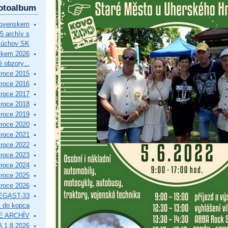
otoalbum
lovenskem
5 archív s
Púchov SK
skem 2026
 obzory...
roce 2015
roce 2016
roce 2017
roce 2018
roce 2019
roce 2020
roce 2021
roce 2022
roce 2023
roce 2024
roce 2025
roce 2026
EGAST-33
i do kopca
E ARCHÍV
 1.8.2026