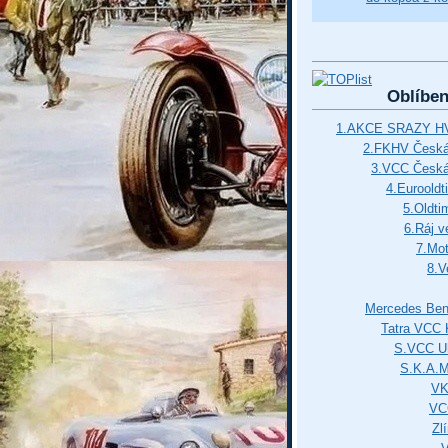
Oblíbe
1.AKCE SRAZY HV
2.FKHV Česká 
3.VCC Česká
4.Euroold
5.Oldti
6.Ráj v
7.Mot
8.V
Mercedes Ben
Tatra VCC 
S.VCC Uh
S.K.A.
VK
VC
Zl