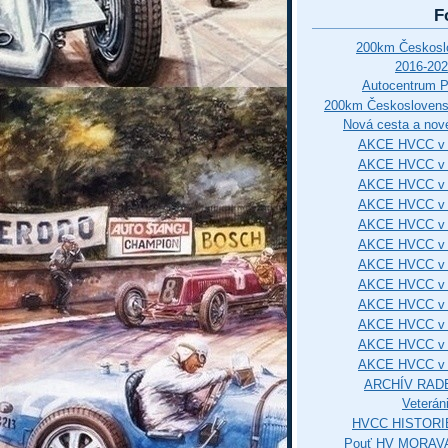
F
200km Českos
2016-202
Autocentrum 
200km Českosloven
Nová cesta a nové
AKCE HVCC v 
AKCE HVCC v 
AKCE HVCC v 
AKCE HVCC v 
AKCE HVCC v 
AKCE HVCC v 
AKCE HVCC v 
AKCE HVCC v 
AKCE HVCC v 
AKCE HVCC v 
AKCE HVCC v 
AKCE HVCC v 
ARCHÍV RAD
Veterán
HVCC HISTORI
Pouť HV MORAVA