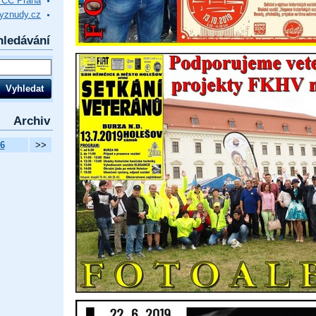
VCC Praha
yznudy.cz
hledávání
Archiv
6
>>