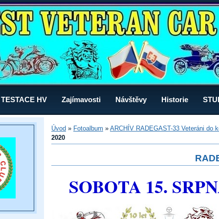
TESTACE HV
Zajímavosti
Návštěvy
Historie
STU
Úvod
»
Fotoalbum
»
ARCHÍV RADEGAST-33 Veteráni do k
2020
RADE
SOBOTA 15. SRPN