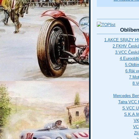
Oblíbe
1.AKCE SRAZY HV
2.FKHV Česká 
3.VCC Česká
4.Euroold
5.Oldti
6.Ráj v
7.Mot
8.V
Mercedes Ben
Tatra VCC 
S.VCC Uh
S.K.A.
VK
VC
Zl