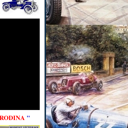
 RODINA
"