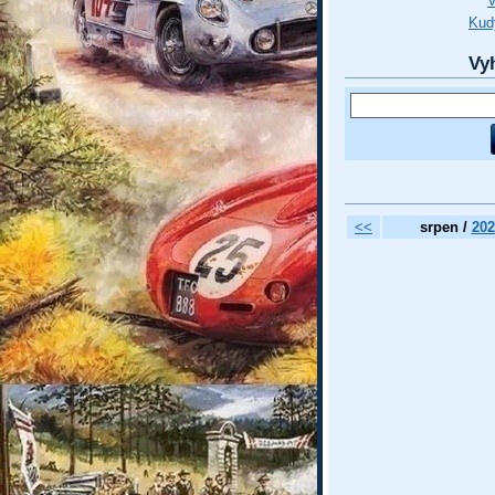
Kud
Vy
<<
srpen /
202