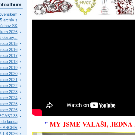
otoalbum
lovenskem
5 archív s
Púchov SK
skem 2026
 obzory...
roce 2015
roce 2016
roce 2017
roce 2018
roce 2019
roce 2020
roce 2021
roce 2022
roce 2023
roce 2024
roce 2025
roce 2026
EGAST-33
"
MY JSME VALAŠI, JEDNA
i do kopca
E ARCHÍV
 1.8.2026