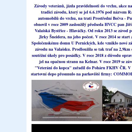
Závody veteránů, jízda pravidelnosti do vrchu, akce na
tradici závodu, který se jel 6.6.1976 pod názve
automobilů do vrchu, na trati
Prostřední Bečva - Pu
obnovil v roce 2009 zasloužilý předseda HVCC pan Jiří
Valašská Bystřice - Hlaváčky. Od roku 2013 se závod
Jirky Šneidera, na jeho počest. V roce 2014 se start
Společenskému domu U Pernických, kde vzniklo nové zá
závodu na Valašsku. Prodloužila se tak trať na 2,9km 
soutěžní úkoly pro posádky. V roce 2018 z důvodu opra
jel na opačnou stranu na Kelnar. V roce 2019 se
"Veteráni do kopca" zařadil do Poháru FKHV ČR. V l
startovní depo přesunulo na parkoviště firmy: COMMO