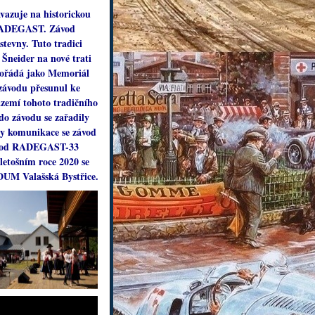
vazuje na historickou
m RADEGAST. Závod
stevny. Tuto tradici
 Šneider na nové trati
 pořádá jako Memoriál
 závodu přesunul ke
zemí tohoto tradičního
do závodu se zařadily
vy komunikace se závod
 závod RADEGAST-33
etošním roce 2020 se
DUM Valašská Bystřice.