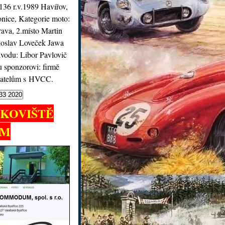
 136 r.v.1989 Havířov,
nice, Kategorie moto:
ava, 2.místo Martin
doslav Loveček Jawa
ávodu: Libor Pavlovič
 sponzorovi: firmě
atelům s HVCC.
RKOVIŠTĚ
UM