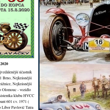
 2020
jvzdálenější účastník
1 Brno, Nejkrásnější
rážnice, Nejkrásnější
to Olomouc - vozidlo
asistentka klubu HVCC
ant 601 r.v. 1971 (
o Libor Pavlovič Tatra