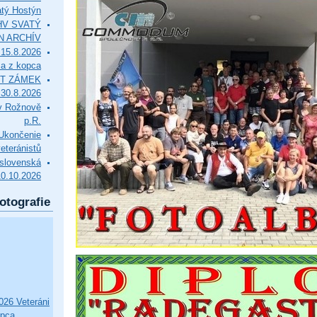
tý Hostýn
l HV SVATÝ
N ARCHÍV
15.8.2026
ca z kopca
T ZÁMEK
0.8.2026
v Rožnově
p.R.
končenie
eteránistů
slovenská
10.10.2026
otografie
26 Veteráni
opca