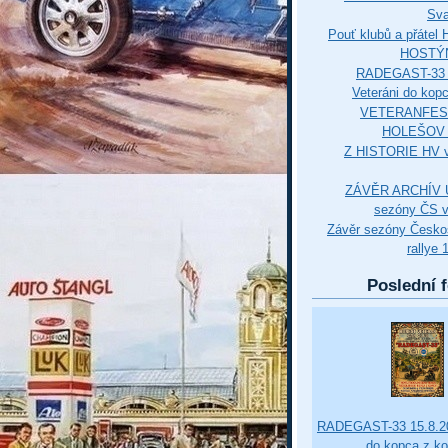
Sva
Pouť klubů a přáte
HOSTÝ
RADEGAST-33 
Veteráni do kop
VETERANFES
HOLEŠOV 3
Z HISTORIE HV 
ZÁVĚR ARCHÍV U
sezóny ČS v
Závěr sezóny Česko
rallye 
Poslední f
RADEGAST-33 15.8.20
do kopca z k