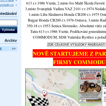
VCC Praha
613 r.v.1986 Vsetín, 2.místo Ivo Malíř Škoda Favorit
yznudy.cz
3.místo Svatopluk Vaďura VAZ 2101 r.v.1974 Nedako
hledávání
1.místo Liba Skulinová Honda CB200 r.v.1975 Ostr
Bajgar Honda CB200 r.v.1976 Ostrava, 3.místo Ra
350-18 r.v.1953 Senica Slovensko. Absolutní vítěz z
Tatra 613 r.v.1986 Vsetín. Poděkování generálnímu
COMMODUM, SDH Valašská Bystřice a pořad
Archiv
6
>>
NOVĚ STARTUJEME Z PA
FIRMY COMMOD