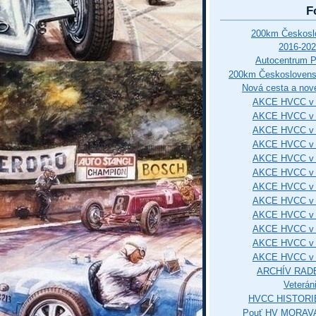
F
200km Českos
2016-202
Autocentrum 
200km Českosloven
Nová cesta a nové
AKCE HVCC v 
AKCE HVCC v 
AKCE HVCC v 
AKCE HVCC v 
AKCE HVCC v 
AKCE HVCC v 
AKCE HVCC v 
AKCE HVCC v 
AKCE HVCC v 
AKCE HVCC v 
AKCE HVCC v 
AKCE HVCC v 
ARCHÍV RAD
Veterán
HVCC HISTORI
Pouť HV MORAVA