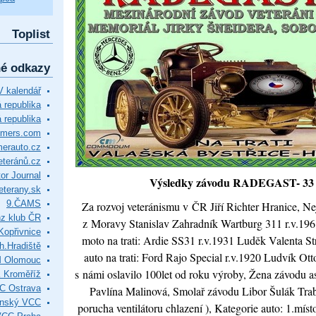
Toplist
né odkazy
 kalendář
republika
 republika
timers.com
merauto.cz
eteránů.cz
or Journal
Výsledky závodu RADEGAST- 33
eterany.sk
9.ČAMS
Za rozvoj veteránismu v ČR Jiří Richter Hranice, Ne
z klub ČR
z Moravy Stanislav Zahradník Wartburg 311 r.v.196
Kopřivnice
moto na trati: Ardie SS31 r.v.1931 Luděk Valenta St
.Hradiště
auto na trati: Ford Rajo Special r.v.1920 Ludvík Ot
M Olomouc
s námi oslavilo 100let od roku výroby, Žena závodu 
 Kroměříž
C Ostrava
Pavlína Malinová, Smolař závodu Libor Šulák Trab
ínský VCC
porucha ventilátoru chlazení ), Kategorie auto: 1.míst