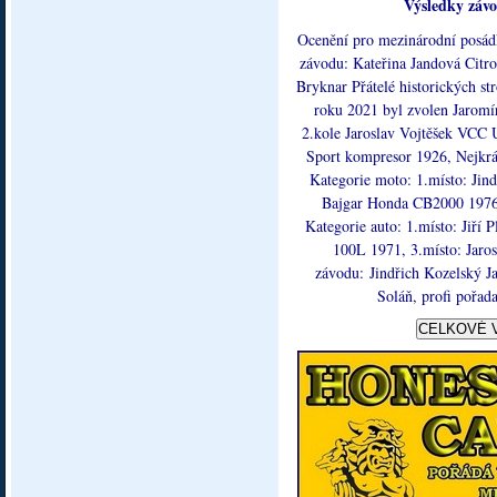
Výsledky záv
Ocenění pro mezinárodní posád
závodu: Kateřina Jandová Citro
Bryknar Přátelé historických s
roku 2021 byl zvolen Jaromí
2.kole Jaroslav Vojtěšek VCC U
Sport kompresor 1926, Nejkrá
Kategorie moto: 1.místo: Jin
Bajgar Honda CB2000 1976,
Kategorie auto: 1.místo: Jiří
100L 1971, 3.místo: Jaros
závodu: Jindřich Kozelský 
Soláň, profi pořa