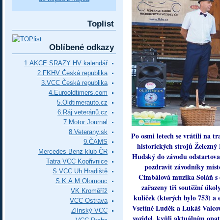
Toplist
Oblíbené odkazy
1.AKCE SRAZY HV kalendář
2.FKHV Česká republika
3.VCC Česká republika
4.Eurooldtimers.com
5.Oldtimerauto.cz
6.Ráj veteránů.cz
7.Motor Journal
8.Veterany.sk
Po osmi letech se vrátili na t
9.ČAMS
historických strojů Železn
Mercedes Benz klub ČR
Hudský do závodu odstartovali
Tatra VCC Kopřivnice
pozdravit závodníky mís
S.VCC Uh.Hradiště
Cimbálová muzika Soláň s 
S.K.A.M Olomouc
zařazeny tři soutěžní úko
VK Kroměříž
kuliček (kterých bylo 753) a
VCC Ostrava
Vsetíně Luděk a Lukáš Valcov
Zlínský VCC
vozidel, kvůli aktuálním opa