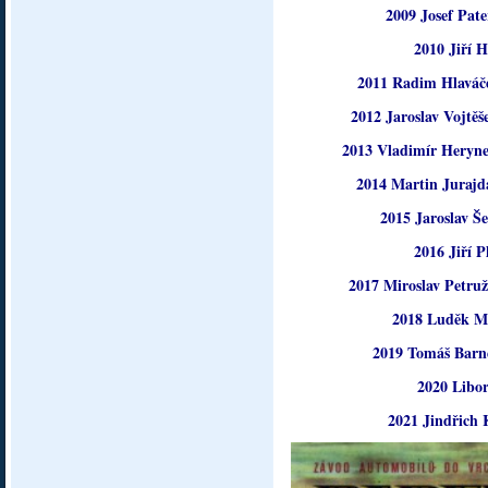
2009 Josef Pat
2010 Jiří H
2011 Radim Hlaváče
2012 Jaroslav Vojtě
2013 Vladimír Heryne
2014 Martin Jurajd
2015 Jaroslav Š
2016 Jiří P
2017 Miroslav Petruž
2018 Luděk M
2019 Tomáš Barne
2020 Libor 
2021 Jindřich 