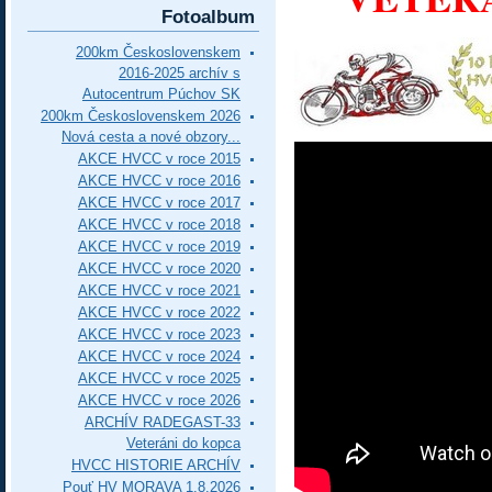
Fotoalbum
200km Československem
2016-2025 archív s
Autocentrum Púchov SK
200km Československem 2026
Nová cesta a nové obzory...
AKCE HVCC v roce 2015
AKCE HVCC v roce 2016
AKCE HVCC v roce 2017
AKCE HVCC v roce 2018
AKCE HVCC v roce 2019
AKCE HVCC v roce 2020
AKCE HVCC v roce 2021
AKCE HVCC v roce 2022
AKCE HVCC v roce 2023
AKCE HVCC v roce 2024
AKCE HVCC v roce 2025
AKCE HVCC v roce 2026
ARCHÍV RADEGAST-33
Veteráni do kopca
HVCC HISTORIE ARCHÍV
Pouť HV MORAVA 1.8.2026