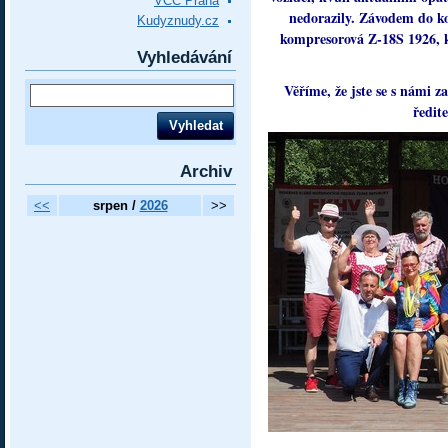
VCC Praha
nedorazily. Závodem do ko
Kudyznudy.cz
kompresorová Z-18S 1926, k
Vyhledávání
Věříme, že jste se s námi 
ředit
Archiv
<<
srpen /
2026
>>