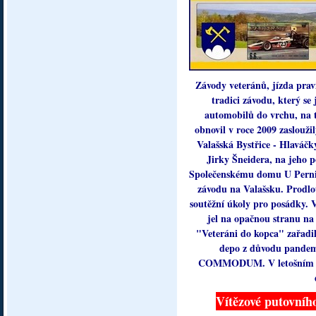
Závody veteránů, jízda prav
tradici závodu, který 
automobilů do vrchu, na 
obnovil v roce 2009 zaslouž
Valašská Bystřice - Hlaváč
Jirky Šneidera, na jeho p
Společenskému domu U Pernic
závodu na Valašsku. Prodlou
soutěžní úkoly pro posádky. 
jel na opačnou stranu n
"Veteráni do kopca" zařadi
depo z důvodu pandemi
COMMODUM. V letošním roc
Vítězové putovní