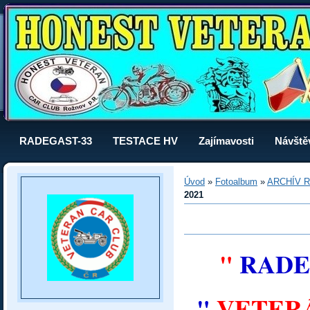
RADEGAST-33
TESTACE HV
Zajímavosti
Návště
Úvod
»
Fotoalbum
»
ARCHÍV R
2021
"
RADEG
"
VETERÁ