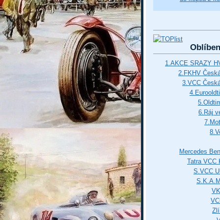
Oblíbe
1.AKCE SRAZY HV
2.FKHV Česká 
3.VCC Česká
4.Euroold
5.Oldti
6.Ráj v
7.Mot
8.V
Mercedes Ben
Tatra VCC 
S.VCC Uh
S.K.A.
VK
VC
Zl