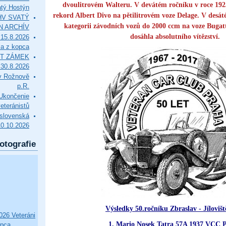
dvoulitrovém Walteru. V devátém ročníku v roce 192
tý Hostýn
rekord Albert Divo na pětilitrovém voze Delage. V desát
l HV SVATÝ
kategorii závodních vozů do 2000 ccm na voze Bugatt
N ARCHÍV
dosáhla absolutního vítězství.
15.8.2026
ca z kopca
T ZÁMEK
0.8.2026
v Rožnově
p.R.
končenie
eteránistů
slovenská
10.10.2026
otografie
Výsledky 50.ročníku Zbraslav - Jílovišt
26 Veteráni
1. Mario Nosek Tatra 57A 1937 VCC 
opca