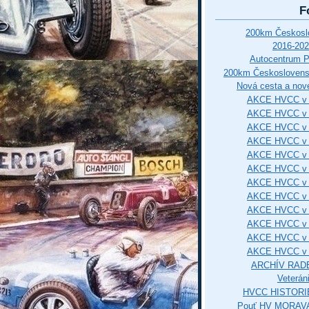
F
200km Českos
2016-202
Autocentrum 
200km Českosloven
Nová cesta a nové
AKCE HVCC v 
AKCE HVCC v 
AKCE HVCC v 
AKCE HVCC v 
AKCE HVCC v 
AKCE HVCC v 
AKCE HVCC v 
AKCE HVCC v 
AKCE HVCC v 
AKCE HVCC v 
AKCE HVCC v 
AKCE HVCC v 
ARCHÍV RAD
Veterán
HVCC HISTORI
Pouť HV MORAVA