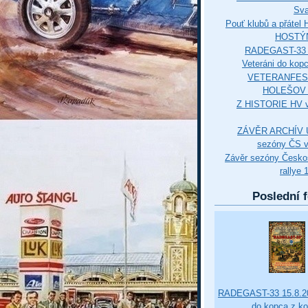
Sva
Pouť klubů a přáte
HOSTÝ
RADEGAST-33 
Veteráni do kop
VETERANFES
HOLEŠOV 3
Z HISTORIE HV 
ZÁVĚR ARCHÍV U
sezóny ČS v
Závěr sezóny Česko
rallye 
Poslední f
RADEGAST-33 15.8.20
do kopca z k