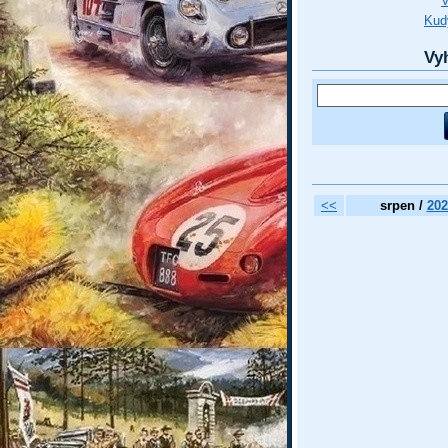
Kud
Vy
<<
srpen /
202