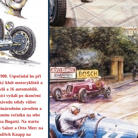
1908. Uspořádal ho při
ký klub motocyklistů a
klů a 16 automobilů.
íci vydali po skončení
 závodu tehdy vůbec
mezinárodním závodem a
edmém ročníku na sebe
a Bugatti. Na startu
o Salzer a Otto Merc na
indřich Knapp na