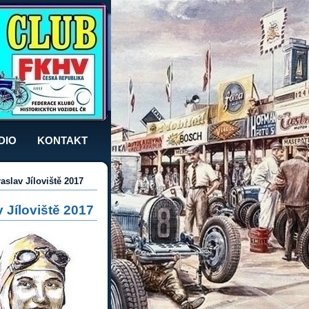
DIO
KONTAKT
raslav Jíloviště 2017
v Jíloviště 2017