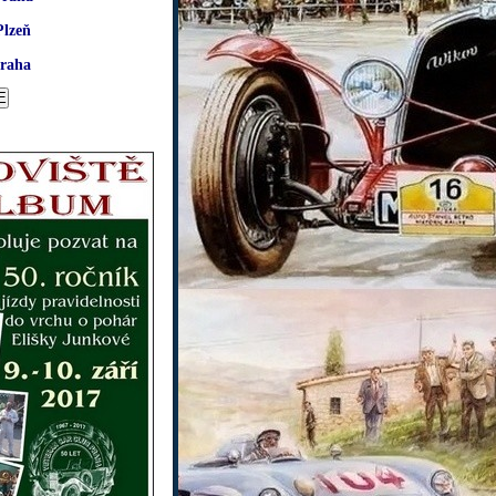
Plzeň
raha