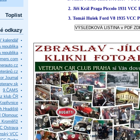
2. Jiří Král Praga Piccolo 1931 VCC 
Toplist
3. Tomáš Hušek Ford V8 1935 VCC P
né odkazy
 kalendář
republika
 republika
timers.com
merauto.cz
eteránů.cz
or Journal
eterany.sk
9.ČAMS
z klub ČR
Kopřivnice
.Hradiště
M Olomouc
 Kroměříž
C Ostrava
ínský VCC