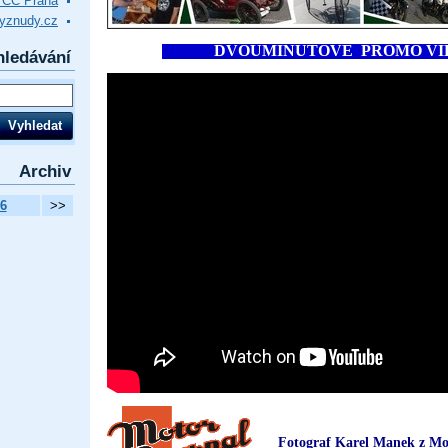
VCC Praha
yznudy.cz
DVOUMINUTOVÉ PROMO
hledávání
Archiv
6
>>
Fotograf Karel Manek z Mot