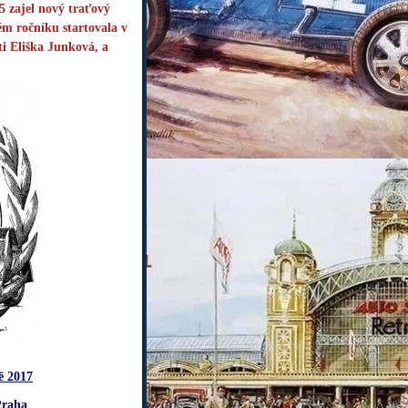
5 zajel nový traťový
ém ročníku startovala v
i Eliška Junková, a
ě 2017
Praha