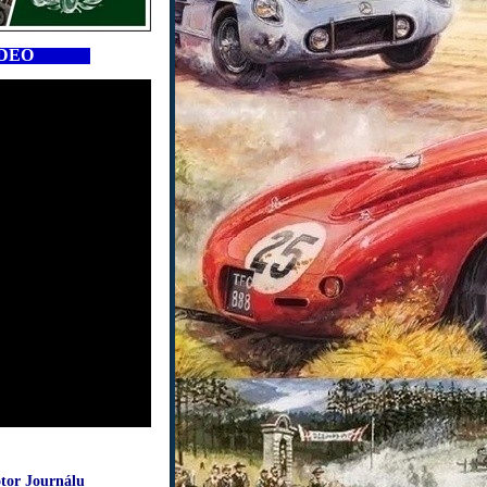
 VIDEO
or Journálu