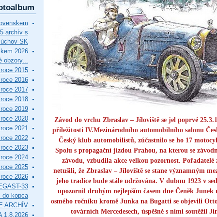
otoalbum
lovenskem
5 archív s
Púchov SK
skem 2026
 obzory...
roce 2015
roce 2016
roce 2017
roce 2018
roce 2019
roce 2020
Závod do vrchu Zbraslav – Jíloviště se jel poprvé 25.3.
roce 2021
příležitosti IV.Mezinárodního automobilního salonu Čes
roce 2022
Český klub automobilistů, zúčastnilo se ho 17 motocy
roce 2023
Spolu s propagační jízdou Prahou, na kterou se závodn
roce 2024
závodu, vzbudila akce velkou pozornost. Pořadatelé
roce 2025
netušili, že Zbraslav – Jíloviště se stane významným 
roce 2026
jeho tradice bude stále udržována. V dubnu 1923 v s
EGAST-33
upozornil druhým nejlepším časem dne Čeněk Junek n
i do kopca
osmého ročníku kromě Junka na Bugatti se objevili Ott
E ARCHÍV
továrních Mercedesech, úspěšně s nimi soutěžil J
 1.8.2026