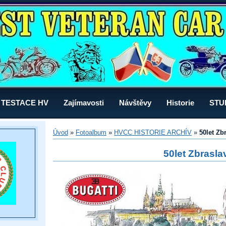
TESTACE HV
Zajímavosti
Návštěvy
Historie
STU
Úvod
»
Fotoalbum
»
HVCC HISTORIE ARCHÍV
»
50let Zb
50let Zbrasla