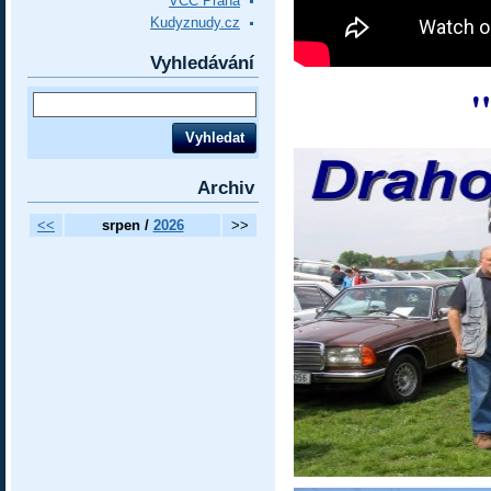
VCC Praha
Kudyznudy.cz
Vyhledávání
"
Archiv
<<
srpen /
2026
>>