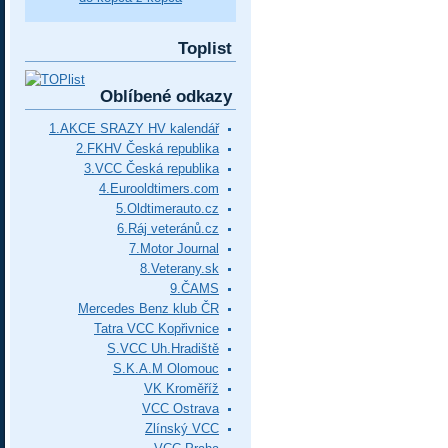
Toplist
Oblíbené odkazy
1.AKCE SRAZY HV kalendář
2.FKHV Česká republika
3.VCC Česká republika
4.Eurooldtimers.com
5.Oldtimerauto.cz
6.Ráj veteránů.cz
7.Motor Journal
8.Veterany.sk
9.ČAMS
Mercedes Benz klub ČR
Tatra VCC Kopřivnice
S.VCC Uh.Hradiště
S.K.A.M Olomouc
VK Kroměříž
VCC Ostrava
Zlínský VCC