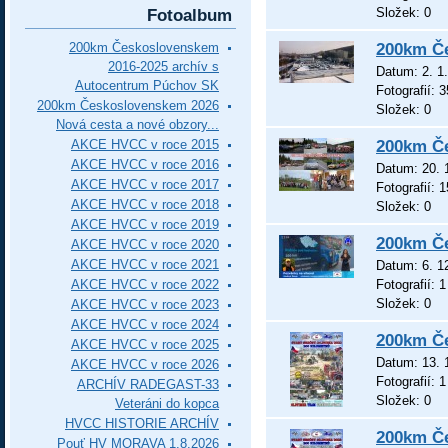
Složek:
0
Fotoalbum
200km Československem
200km Č
2016-2025 archív s
Datum:
2. 1
Autocentrum Púchov SK
Fotografií:
3
200km Československem 2026
Složek:
0
Nová cesta a nové obzory...
AKCE HVCC v roce 2015
200km Č
AKCE HVCC v roce 2016
Datum:
20. 
AKCE HVCC v roce 2017
Fotografií:
1
AKCE HVCC v roce 2018
Složek:
0
AKCE HVCC v roce 2019
200km Č
AKCE HVCC v roce 2020
AKCE HVCC v roce 2021
Datum:
6. 1
AKCE HVCC v roce 2022
Fotografií:
1
Složek:
0
AKCE HVCC v roce 2023
AKCE HVCC v roce 2024
200km Č
AKCE HVCC v roce 2025
Datum:
13. 
AKCE HVCC v roce 2026
Fotografií:
1
ARCHÍV RADEGAST-33
Složek:
0
Veteráni do kopca
HVCC HISTORIE ARCHÍV
200km Č
Pouť HV MORAVA 1.8.2026