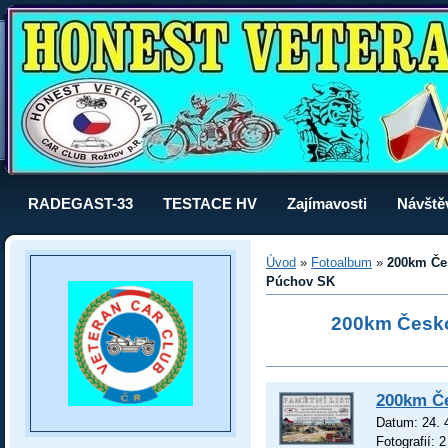
RADEGAST-33
TESTACE HV
Zajímavosti
Návště
Úvod
»
Fotoalbum
»
200km Če
Púchov SK
200km Česko
200km Č
Datum:
24. 
Fotografií:
2