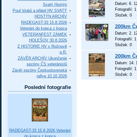
Datum:
6. 1
Svatý Hostýn
Fotografií:
1
Pouť klubů a přátel HV SVATÝ
Složek:
0
HOSTÝN ARCHÍV
RADEGAST-33 15.8.2026
200km Č
Veteráni do kopca z kopca
Datum:
2. 1
VETERANFEST ZÁMEK
Fotografií:
1
HOLEŠOV 30.8.2026
Složek:
0
Z HISTORIE HV v Rožnově
p.R.
200km Č
ZÁVĚR ARCHÍV Ukončenie
Datum:
14. 
sezóny ČS veteránistů
Fotografií:
1
Závěr sezóny Československá
Složek:
0
rallye 10.10.2026
Poslední fotografie
RADEGAST-33 15.8.2026 Veteráni
do kopca z kopca