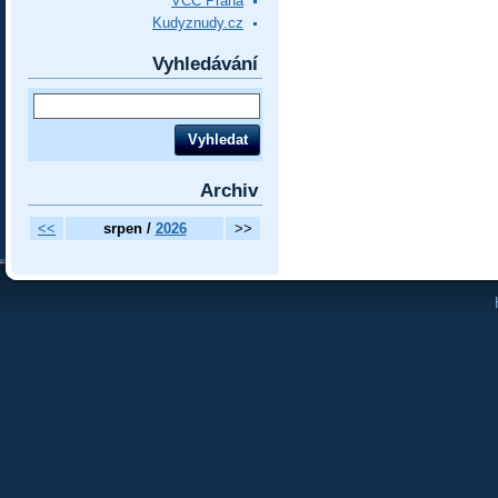
VCC Praha
Kudyznudy.cz
Vyhledávání
Archiv
<<
srpen /
2026
>>