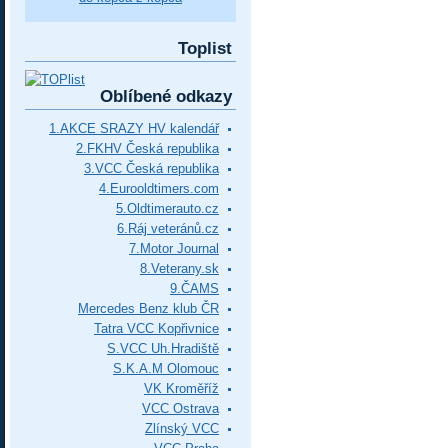
Toplist
Oblíbené odkazy
1.AKCE SRAZY HV kalendář
2.FKHV Česká republika
3.VCC Česká republika
4.Eurooldtimers.com
5.Oldtimerauto.cz
6.Ráj veteránů.cz
7.Motor Journal
8.Veterany.sk
9.ČAMS
Mercedes Benz klub ČR
Tatra VCC Kopřivnice
S.VCC Uh.Hradiště
S.K.A.M Olomouc
VK Kroměříž
VCC Ostrava
Zlínský VCC