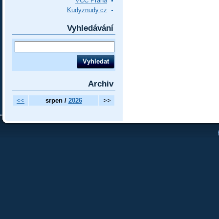
VCC Praha
Kudyznudy.cz
Vyhledávání
Archiv
<<
srpen /
2026
>>