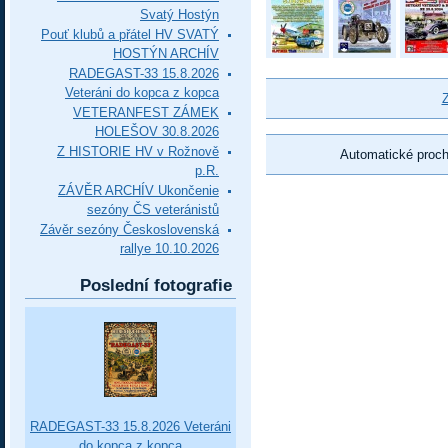
Svatý Hostýn
Pouť klubů a přátel HV SVATÝ
HOSTÝN ARCHÍV
RADEGAST-33 15.8.2026
Veteráni do kopca z kopca
Z
VETERANFEST ZÁMEK
HOLEŠOV 30.8.2026
Z HISTORIE HV v Rožnově
Automatické proc
p.R.
ZÁVĚR ARCHÍV Ukončenie
sezóny ČS veteránistů
Závěr sezóny Československá
rallye 10.10.2026
Poslední fotografie
RADEGAST-33 15.8.2026 Veteráni
do kopca z kopca