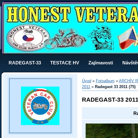
RADEGAST-33
TESTACE HV
Zajímavosti
Návště
Úvod
»
Fotoalbum
»
ARCHÍV R
2011
»
Radegast 33 2011 (75)
RADEGAST-33 201
Ra