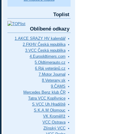
Toplist
Oblíbené odkazy
1.AKCE SRAZY HV kalendář
2.FKHV Česká republika
3.VCC Česká republika
4.Eurooldtimers.com
5.Oldtimerauto.cz
6.Ráj veteránů.cz
7.Motor Journal
8.Veterany.sk
9.ČAMS
Mercedes Benz klub ČR
Tatra VCC Kopřivnice
S.VCC Uh.Hradiště
S.K.A.M Olomouc
VK Kroměříž
VCC Ostrava
Zlínský VCC