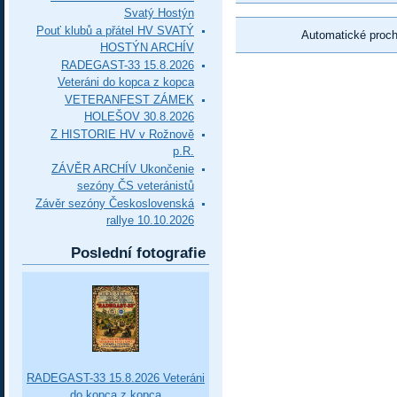
Svatý Hostýn
Pouť klubů a přátel HV SVATÝ
Automatické proc
HOSTÝN ARCHÍV
RADEGAST-33 15.8.2026
Veteráni do kopca z kopca
VETERANFEST ZÁMEK
HOLEŠOV 30.8.2026
Z HISTORIE HV v Rožnově
p.R.
ZÁVĚR ARCHÍV Ukončenie
sezóny ČS veteránistů
Závěr sezóny Československá
rallye 10.10.2026
Poslední fotografie
RADEGAST-33 15.8.2026 Veteráni
do kopca z kopca