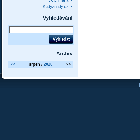
VCC Praha
Kudyznudy.cz
Vyhledávání
Archiv
<<
srpen /
2026
>>