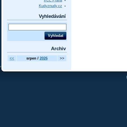
VCC Praha
Kudyznudy.cz
Vyhledávání
Archiv
<<
srpen /
2026
>>