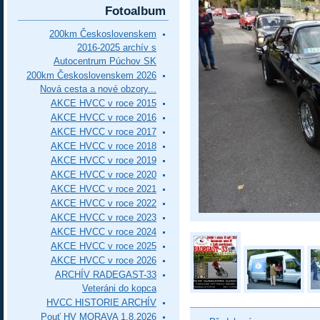
Fotoalbum
200km Československem
2016-2025 archív s
Autocentrum Púchov SK
200km Československem 2026
Nová cesta a nové obzory...
AKCE HVCC v roce 2015
AKCE HVCC v roce 2016
AKCE HVCC v roce 2017
AKCE HVCC v roce 2018
AKCE HVCC v roce 2019
AKCE HVCC v roce 2020
AKCE HVCC v roce 2021
AKCE HVCC v roce 2022
AKCE HVCC v roce 2023
AKCE HVCC v roce 2024
AKCE HVCC v roce 2025
AKCE HVCC v roce 2026
ARCHÍV RADEGAST-33
Veteráni do kopca
HVCC HISTORIE ARCHÍV
Pouť HV MORAVA 1.8.2026