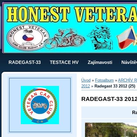
RADEGAST-33
TESTACE HV
Zajímavosti
Návště
Úvod
»
Fotoalbum
»
ARCHÍV R
2012
»
Radegast 33 2012 (25)
RADEGAST-33 201
Ra