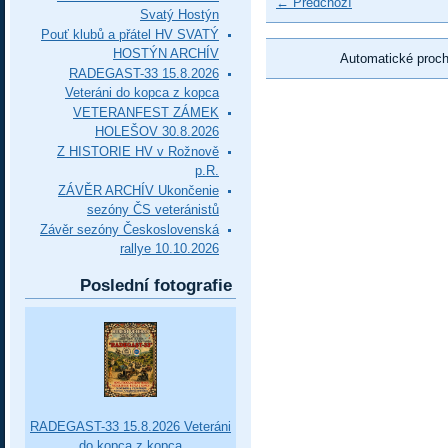
← Předchozí
Svatý Hostýn
Pouť klubů a přátel HV SVATÝ
HOSTÝN ARCHÍV
Automatické proc
RADEGAST-33 15.8.2026
Veteráni do kopca z kopca
VETERANFEST ZÁMEK
HOLEŠOV 30.8.2026
Z HISTORIE HV v Rožnově
p.R.
ZÁVĚR ARCHÍV Ukončenie
sezóny ČS veteránistů
Závěr sezóny Československá
rallye 10.10.2026
Poslední fotografie
RADEGAST-33 15.8.2026 Veteráni
do kopca z kopca