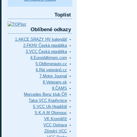
Toplist
Oblíbené odkazy
1.AKCE SRAZY HV kalendář
2.FKHV Česká republika
3.VCC Česká republika
4.Eurooldtimers.com
5.Oldtimerauto.cz
6.Ráj veteránů.cz
7.Motor Journal
8.Veterany.sk
9.ČAMS
Mercedes Benz klub ČR
Tatra VCC Kopřivnice
S.VCC Uh.Hradiště
S.K.A.M Olomouc
VK Kroměříž
VCC Ostrava
Zlínský VCC