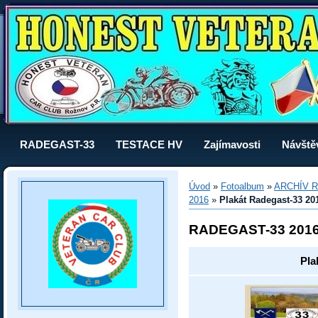
RADEGAST-33
TESTACE HV
Zajímavosti
Návště
Úvod
»
Fotoalbum
»
ARCHÍV R
2016
»
Plakát Radegast-33 20
RADEGAST-33 201
Pla