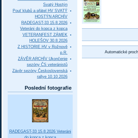
Svatý Hostýn
Pouť klubů a přátel HV SVATÝ
HOSTÝN ARCHÍV
RADEGAST-33 15.8.2026
Veteráni do kopca z kopca
VETERANFEST ZÁMEK
HOLEŠOV 30.8.2026
Z HISTORIE HV v Rožnově
Automatické proc
p.R.
ZÁVĚR ARCHÍV Ukončenie
sezóny ČS veteránistů
Závěr sezóny Československá
rallye 10.10.2026
Poslední fotografie
RADEGAST-33 15.8.2026 Veteráni
do kopca z kopca