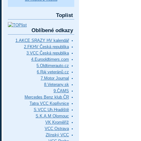
Toplist
Oblíbené odkazy
1.AKCE SRAZY HV kalendář
2.FKHV Česká republika
3.VCC Česká republika
4.Eurooldtimers.com
5.Oldtimerauto.cz
6.Ráj veteránů.cz
7.Motor Journal
8.Veterany.sk
9.ČAMS
Mercedes Benz klub ČR
Tatra VCC Kopřivnice
S.VCC Uh.Hradiště
S.K.A.M Olomouc
VK Kroměříž
VCC Ostrava
Zlínský VCC