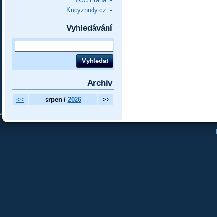
VCC Praha
Kudyznudy.cz
Vyhledávání
Archiv
<<
srpen /
2026
>>