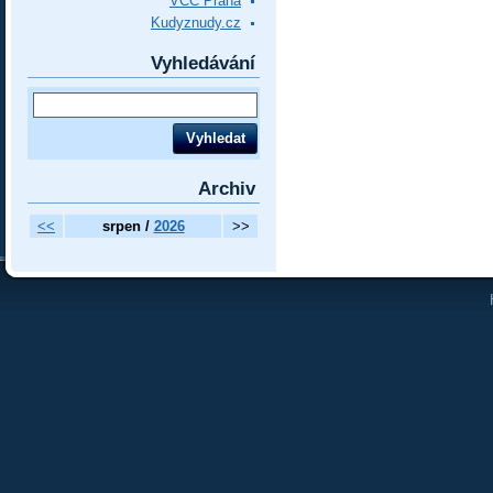
VCC Praha
Kudyznudy.cz
Vyhledávání
Archiv
<<
srpen /
2026
>>