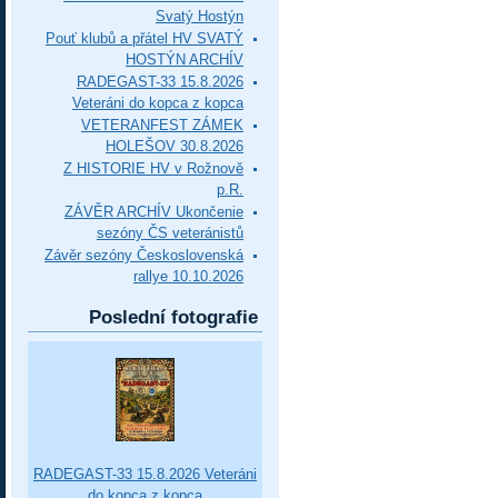
Svatý Hostýn
Pouť klubů a přátel HV SVATÝ
HOSTÝN ARCHÍV
RADEGAST-33 15.8.2026
Veteráni do kopca z kopca
VETERANFEST ZÁMEK
HOLEŠOV 30.8.2026
Z HISTORIE HV v Rožnově
p.R.
ZÁVĚR ARCHÍV Ukončenie
sezóny ČS veteránistů
Závěr sezóny Československá
rallye 10.10.2026
Poslední fotografie
RADEGAST-33 15.8.2026 Veteráni
do kopca z kopca