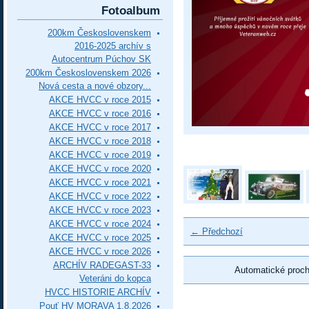
Fotoalbum
200km Československem
2016-2025 archív s
Autocentrum Púchov SK
200km Československem 2026
Nová cesta a nové obzory...
AKCE HVCC v roce 2015
AKCE HVCC v roce 2016
AKCE HVCC v roce 2017
AKCE HVCC v roce 2018
AKCE HVCC v roce 2019
AKCE HVCC v roce 2020
AKCE HVCC v roce 2021
AKCE HVCC v roce 2022
AKCE HVCC v roce 2023
AKCE HVCC v roce 2024
← Předchozí
AKCE HVCC v roce 2025
AKCE HVCC v roce 2026
ARCHÍV RADEGAST-33
Automatické proc
Veteráni do kopca
HVCC HISTORIE ARCHÍV
Pouť HV MORAVA 1.8.2026