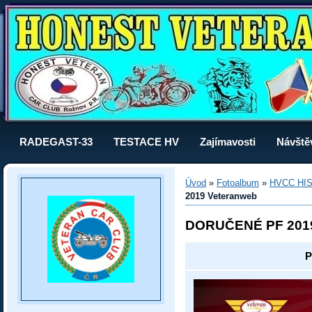
RADEGAST-33
TESTACE HV
Zajímavosti
Návště
Úvod
»
Fotoalbum
»
HVCC HI
2019 Veteranweb
DORUČENÉ PF 201
P