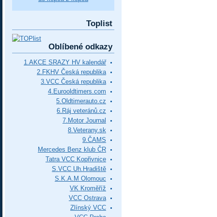
Toplist
Oblíbené odkazy
1.AKCE SRAZY HV kalendář
2.FKHV Česká republika
3.VCC Česká republika
4.Eurooldtimers.com
5.Oldtimerauto.cz
6.Ráj veteránů.cz
7.Motor Journal
8.Veterany.sk
9.ČAMS
Mercedes Benz klub ČR
Tatra VCC Kopřivnice
S.VCC Uh.Hradiště
S.K.A.M Olomouc
VK Kroměříž
VCC Ostrava
Zlínský VCC