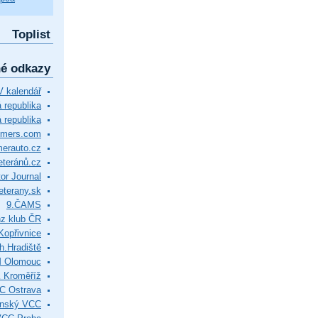
Toplist
né odkazy
 kalendář
republika
 republika
timers.com
merauto.cz
eteránů.cz
or Journal
eterany.sk
9.ČAMS
z klub ČR
Kopřivnice
.Hradiště
M Olomouc
 Kroměříž
C Ostrava
ínský VCC