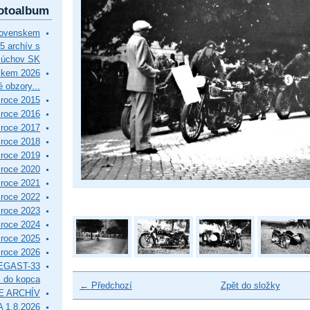
otoalbum
lovenskem
5 archív s
Púchov SK
skem 2026
 obzory...
roce 2015
roce 2016
roce 2017
roce 2018
roce 2019
roce 2020
roce 2021
roce 2022
roce 2023
roce 2024
roce 2025
roce 2026
EGAST-33
i do kopca
← Předchozí
Zpět do složky
E ARCHÍV
 1.8.2026