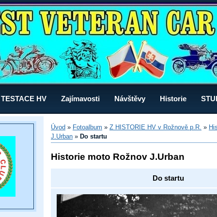
TESTACE HV
Zajímavosti
Návštěvy
Historie
STU
Úvod
»
Fotoalbum
»
Z HISTORIE HV v Rožnově p.R.
»
Hi
J.Urban
»
Do startu
Historie moto Rožnov J.Urban
Do startu