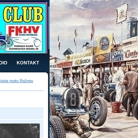
DIO
KONTAKT
storie moto Rožnov