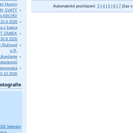
tý Hostýn
Automatické procházení:
3
|
4
|
5
|
6
|
7
(čas v
l HV SVATÝ
N ARCHÍV
15.8.2026
ca z kopca
T ZÁMEK
0.8.2026
v Rožnově
p.R.
končenie
eteránistů
slovenská
10.10.2026
otografie
26 Veteráni
opca