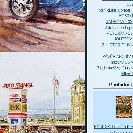
Sva
Pouť klubů a přáte
HOSTÝ
RADEGAST-33 
Veteráni do kop
VETERANFES
HOLEŠOV 3
Z HISTORIE HV 
ZÁVĚR ARCHÍV U
sezóny ČS v
Závěr sezóny Česko
rallye 
Poslední f
RADEGAST-33 15.8.20
do kopca z k