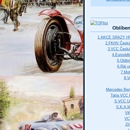
Oblíbe
1.AKCE SRAZY HV
2.FKHV Česká 
3.VCC Česká
4.Euroold
5.Oldti
6.Ráj v
7.Mot
8.V
Mercedes Ben
Tatra VCC 
S.VCC Uh
S.K.A.
VK
VC
Zl