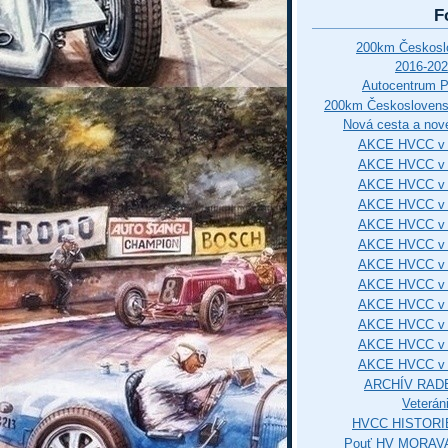
F
200km Českos
2016-202
Autocentrum 
200km Českosloven
Nová cesta a nové
AKCE HVCC v 
AKCE HVCC v 
AKCE HVCC v 
AKCE HVCC v 
AKCE HVCC v 
AKCE HVCC v 
AKCE HVCC v 
AKCE HVCC v 
AKCE HVCC v 
AKCE HVCC v 
AKCE HVCC v 
AKCE HVCC v 
ARCHÍV RAD
Veterán
HVCC HISTORI
Pouť HV MORAVA