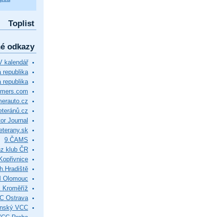
Toplist
né odkazy
 kalendář
republika
 republika
timers.com
merauto.cz
eteránů.cz
or Journal
eterany.sk
9.ČAMS
z klub ČR
Kopřivnice
.Hradiště
M Olomouc
 Kroměříž
C Ostrava
ínský VCC