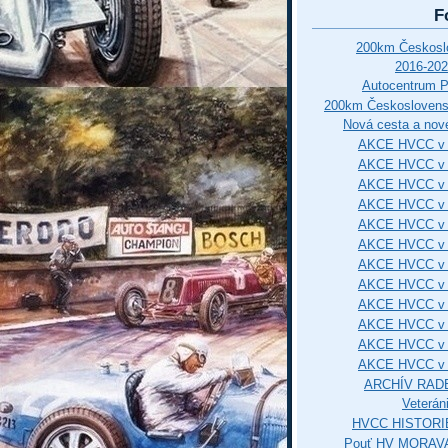
F
200km Českos
2016-202
Autocentrum 
200km Českosloven
Nová cesta a nové
AKCE HVCC v 
AKCE HVCC v 
AKCE HVCC v 
AKCE HVCC v 
AKCE HVCC v 
AKCE HVCC v 
AKCE HVCC v 
AKCE HVCC v 
AKCE HVCC v 
AKCE HVCC v 
AKCE HVCC v 
AKCE HVCC v 
ARCHÍV RAD
Veterán
HVCC HISTORI
Pouť HV MORAVA