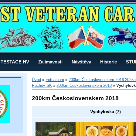
TESTACE HV
Zajímavosti
Návštěvy
Historie
STU
Úvod
»
Fotoalbum
»
200km Československem 2016-2025 a
Púchov SK
»
200km Československem 2018
»
Vychylovka
200km Československem 2018
Vychylovka (7)