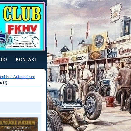
DIO
KONTAKT
rchív s Autocentrum
 (7)