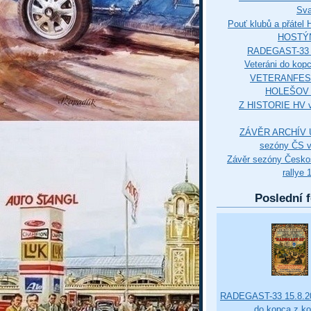
Sva
Pouť klubů a přáte
HOSTÝ
RADEGAST-33 
Veteráni do kop
VETERANFES
HOLEŠOV 3
Z HISTORIE HV 
ZÁVĚR ARCHÍV U
sezóny ČS v
Závěr sezóny Česko
rallye 
Poslední f
RADEGAST-33 15.8.20
do kopca z k