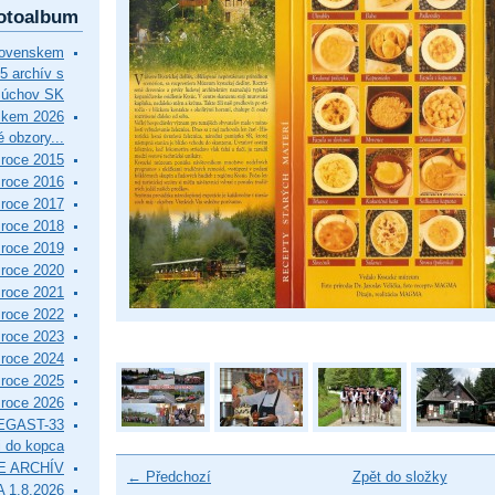
otoalbum
lovenskem
5 archív s
Púchov SK
skem 2026
 obzory...
roce 2015
roce 2016
roce 2017
roce 2018
roce 2019
roce 2020
roce 2021
roce 2022
roce 2023
roce 2024
roce 2025
roce 2026
EGAST-33
i do kopca
E ARCHÍV
← Předchozí
Zpět do složky
 1.8.2026