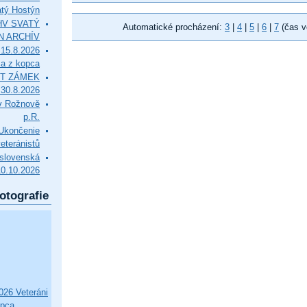
tý Hostýn
l HV SVATÝ
Automatické procházení:
3
|
4
|
5
|
6
|
7
(čas v
N ARCHÍV
15.8.2026
ca z kopca
T ZÁMEK
0.8.2026
v Rožnově
p.R.
končenie
eteránistů
slovenská
10.10.2026
otografie
26 Veteráni
opca