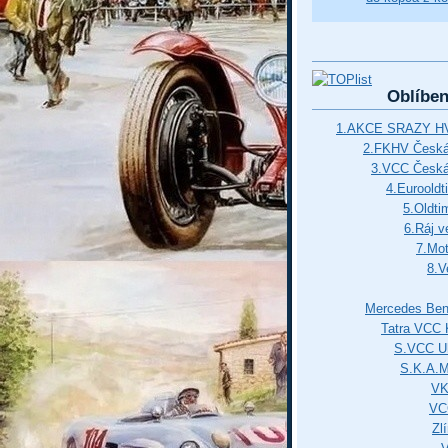
Oblíbe
1.AKCE SRAZY HV
2.FKHV Česká 
3.VCC Česká
4.Euroold
5.Oldti
6.Ráj v
7.Mot
8.V
Mercedes Ben
Tatra VCC 
S.VCC Uh
S.K.A.
VK
VC
Zl