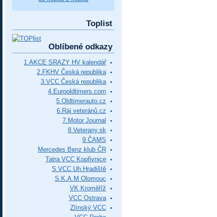
Toplist
Oblíbené odkazy
1.AKCE SRAZY HV kalendář
2.FKHV Česká republika
3.VCC Česká republika
4.Eurooldtimers.com
5.Oldtimerauto.cz
6.Ráj veteránů.cz
7.Motor Journal
8.Veterany.sk
9.ČAMS
Mercedes Benz klub ČR
Tatra VCC Kopřivnice
S.VCC Uh.Hradiště
S.K.A.M Olomouc
VK Kroměříž
VCC Ostrava
Zlínský VCC