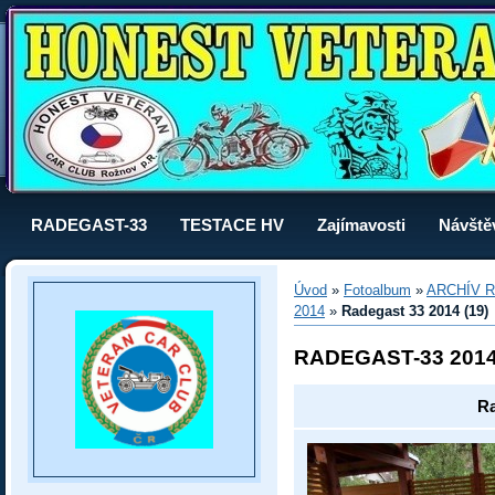
RADEGAST-33
TESTACE HV
Zajímavosti
Návště
Úvod
»
Fotoalbum
»
ARCHÍV R
2014
»
Radegast 33 2014 (19)
RADEGAST-33 201
Ra