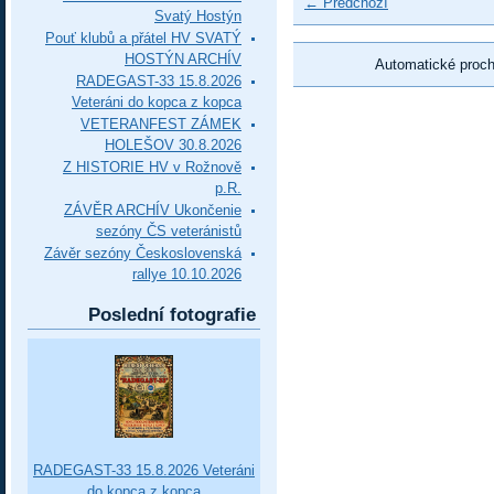
← Předchozí
Svatý Hostýn
Pouť klubů a přátel HV SVATÝ
HOSTÝN ARCHÍV
Automatické proc
RADEGAST-33 15.8.2026
Veteráni do kopca z kopca
VETERANFEST ZÁMEK
HOLEŠOV 30.8.2026
Z HISTORIE HV v Rožnově
p.R.
ZÁVĚR ARCHÍV Ukončenie
sezóny ČS veteránistů
Závěr sezóny Československá
rallye 10.10.2026
Poslední fotografie
RADEGAST-33 15.8.2026 Veteráni
do kopca z kopca