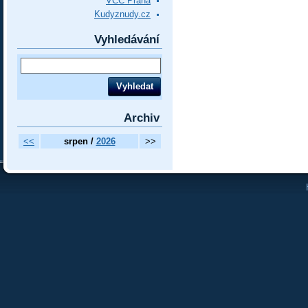
VCC Praha
Kudyznudy.cz
Vyhledávání
Archiv
<<
srpen /
2026
>>