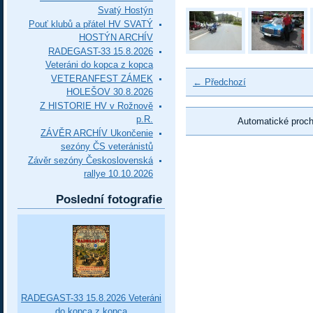
Svatý Hostýn
Pouť klubů a přátel HV SVATÝ
HOSTÝN ARCHÍV
RADEGAST-33 15.8.2026
Veteráni do kopca z kopca
VETERANFEST ZÁMEK
← Předchozí
HOLEŠOV 30.8.2026
Z HISTORIE HV v Rožnově
p.R.
Automatické proc
ZÁVĚR ARCHÍV Ukončenie
sezóny ČS veteránistů
Závěr sezóny Československá
rallye 10.10.2026
Poslední fotografie
RADEGAST-33 15.8.2026 Veteráni
do kopca z kopca