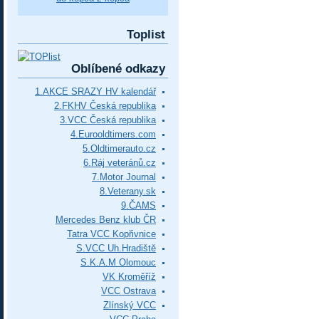
Toplist
Oblíbené odkazy
1.AKCE SRAZY HV kalendář
2.FKHV Česká republika
3.VCC Česká republika
4.Eurooldtimers.com
5.Oldtimerauto.cz
6.Ráj veteránů.cz
7.Motor Journal
8.Veterany.sk
9.ČAMS
Mercedes Benz klub ČR
Tatra VCC Kopřivnice
S.VCC Uh.Hradiště
S.K.A.M Olomouc
VK Kroměříž
VCC Ostrava
Zlínský VCC