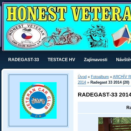
RADEGAST-33
TESTACE HV
Zajímavosti
Návště
Úvod
»
Fotoalbum
»
ARCHÍV R
2014
»
Radegast 33 2014 (20)
RADEGAST-33 201
Ra