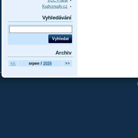
VCC Praha
Kudyznudy.cz
Vyhledávání
Archiv
<<
srpen /
2026
>>