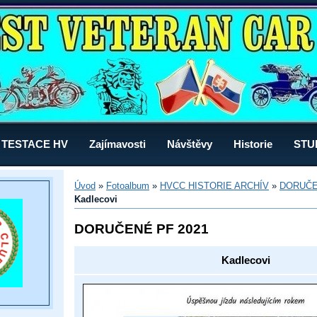
TESTACE HV
Zajímavosti
Návštěvy
Historie
STU
Úvod
»
Fotoalbum
»
HVCC HISTORIE ARCHÍV
»
DORUČE
Kadlecovi
DORUČENÉ PF 2021
Kadlecovi