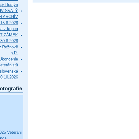
tý Hostýn
l HV SVATÝ
N ARCHÍV
15.8.2026
ca z kopca
T ZÁMEK
0.8.2026
v Rožnově
p.R.
končenie
eteránistů
slovenská
10.10.2026
otografie
26 Veteráni
opca