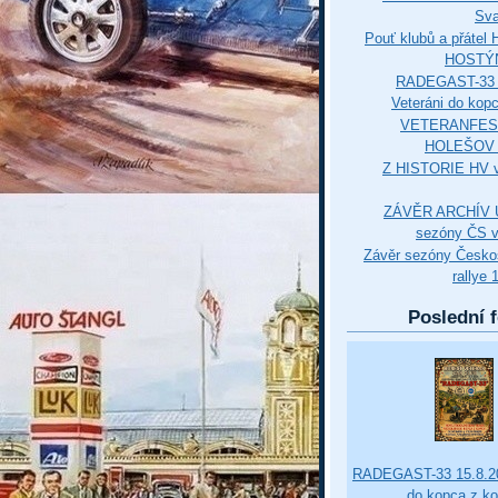
Sva
Pouť klubů a přáte
HOSTÝ
RADEGAST-33 
Veteráni do kop
VETERANFES
HOLEŠOV 3
Z HISTORIE HV 
ZÁVĚR ARCHÍV U
sezóny ČS v
Závěr sezóny Česko
rallye 
Poslední f
RADEGAST-33 15.8.20
do kopca z k