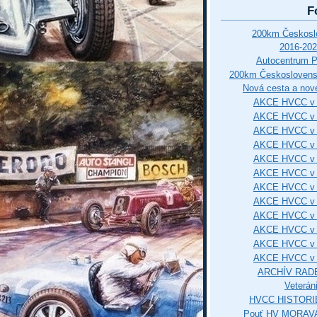
F
200km Českos
2016-202
Autocentrum 
200km Českosloven
Nová cesta a nové
AKCE HVCC v 
AKCE HVCC v 
AKCE HVCC v 
AKCE HVCC v 
AKCE HVCC v 
AKCE HVCC v 
AKCE HVCC v 
AKCE HVCC v 
AKCE HVCC v 
AKCE HVCC v 
AKCE HVCC v 
AKCE HVCC v 
ARCHÍV RAD
Veterán
HVCC HISTORI
Pouť HV MORAVA