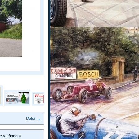
Další →
e vteřinách)