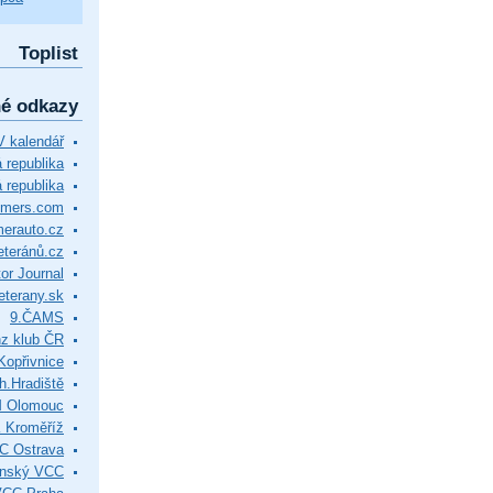
Toplist
né odkazy
 kalendář
republika
 republika
timers.com
merauto.cz
eteránů.cz
or Journal
eterany.sk
9.ČAMS
z klub ČR
Kopřivnice
.Hradiště
M Olomouc
 Kroměříž
C Ostrava
ínský VCC