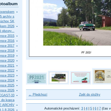
otoalbum
lovenskem
5 archív s
Púchov SK
skem 2026
 obzory...
roce 2015
roce 2016
roce 2017
roce 2018
roce 2019
roce 2020
roce 2021
roce 2022
roce 2023
roce 2024
roce 2025
roce 2026
← Předchozí
Zpět do složky
EGAST-33
i do kopca
E ARCHÍV
Automatické procházení:
3
|
4
|
5
|
6
|
7
(čas v
 1.8.2026