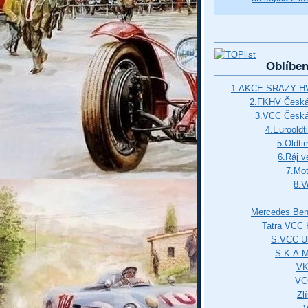
Oblíbe
1.AKCE SRAZY HV
2.FKHV Česká 
3.VCC Česká
4.Euroold
5.Oldti
6.Ráj v
7.Mot
8.V
Mercedes Ben
Tatra VCC 
S.VCC Uh
S.K.A.
VK
VC
Zl