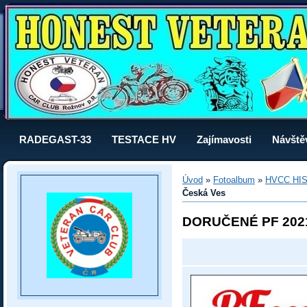
RADEGAST-33
TESTACE HV
Zajímavosti
Návště
Úvod
»
Fotoalbum
»
HVCC HI
Česká Ves
DORUČENÉ PF 202