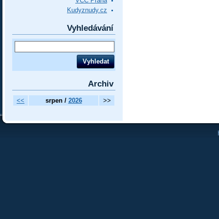
VCC Praha
Kudyznudy.cz
Vyhledávání
Archiv
<<
srpen /
2026
>>