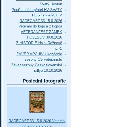
Svatý Hostýn
Pouť klubů a přátel HV SVATÝ
HOSTÝN ARCHÍV
RADEGAST-33 15.8.2026
Veteráni do kopca z kopca
VETERANFEST ZÁMEK
HOLEŠOV 30.8.2026
Z HISTORIE HV v Rožnově
p.R.
ZÁVĚR ARCHÍV Ukončenie
sezóny ČS veteránistů
Závěr sezóny Československá
rallye 10.10.2026
Poslední fotografie
RADEGAST-33 15.8.2026 Veteráni
do kopca z kopca