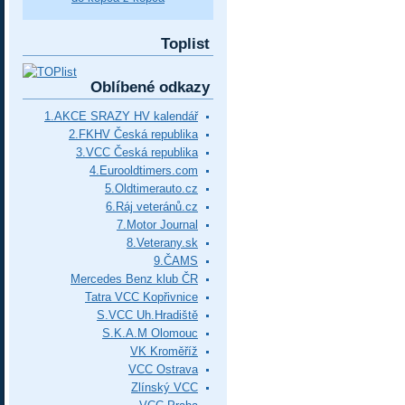
Toplist
Oblíbené odkazy
1.AKCE SRAZY HV kalendář
2.FKHV Česká republika
3.VCC Česká republika
4.Eurooldtimers.com
5.Oldtimerauto.cz
6.Ráj veteránů.cz
7.Motor Journal
8.Veterany.sk
9.ČAMS
Mercedes Benz klub ČR
Tatra VCC Kopřivnice
S.VCC Uh.Hradiště
S.K.A.M Olomouc
VK Kroměříž
VCC Ostrava
Zlínský VCC