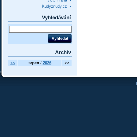
VCC Praha
Kudyznudy.cz
Vyhledávání
Archiv
<<
srpen /
2026
>>