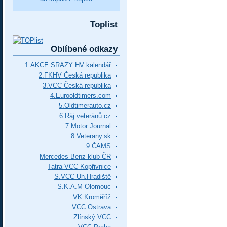
Toplist
Oblíbené odkazy
1.AKCE SRAZY HV kalendář
2.FKHV Česká republika
3.VCC Česká republika
4.Eurooldtimers.com
5.Oldtimerauto.cz
6.Ráj veteránů.cz
7.Motor Journal
8.Veterany.sk
9.ČAMS
Mercedes Benz klub ČR
Tatra VCC Kopřivnice
S.VCC Uh.Hradiště
S.K.A.M Olomouc
VK Kroměříž
VCC Ostrava
Zlínský VCC