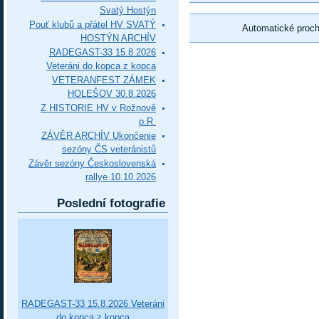
Svatý Hostýn
Pouť klubů a přátel HV SVATÝ
Automatické proc
HOSTÝN ARCHÍV
RADEGAST-33 15.8.2026
Veteráni do kopca z kopca
VETERANFEST ZÁMEK
HOLEŠOV 30.8.2026
Z HISTORIE HV v Rožnově
p.R.
ZÁVĚR ARCHÍV Ukončenie
sezóny ČS veteránistů
Závěr sezóny Československá
rallye 10.10.2026
Poslední fotografie
RADEGAST-33 15.8.2026 Veteráni
do kopca z kopca