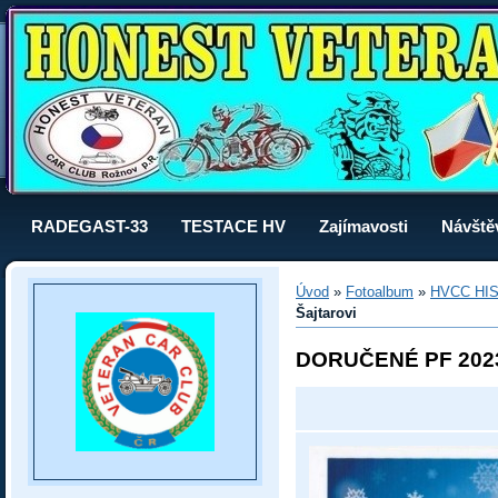
RADEGAST-33
TESTACE HV
Zajímavosti
Návště
Úvod
»
Fotoalbum
»
HVCC HI
Šajtarovi
DORUČENÉ PF 202