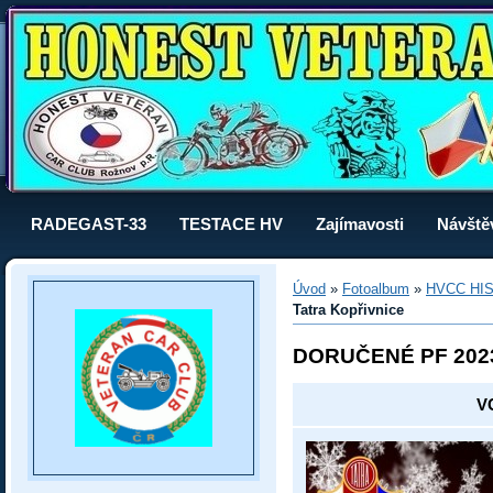
RADEGAST-33
TESTACE HV
Zajímavosti
Návště
Úvod
»
Fotoalbum
»
HVCC HI
Tatra Kopřivnice
DORUČENÉ PF 202
VC