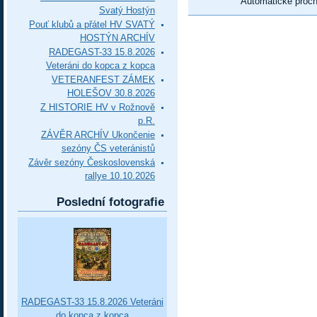
Automatické proc
Svatý Hostýn
Pouť klubů a přátel HV SVATÝ
HOSTÝN ARCHÍV
RADEGAST-33 15.8.2026
Veteráni do kopca z kopca
VETERANFEST ZÁMEK
HOLEŠOV 30.8.2026
Z HISTORIE HV v Rožnově
p.R.
ZÁVĚR ARCHÍV Ukončenie
sezóny ČS veteránistů
Závěr sezóny Československá
rallye 10.10.2026
Poslední fotografie
RADEGAST-33 15.8.2026 Veteráni
do kopca z kopca