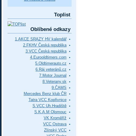
Toplist
Oblíbené odkazy
1.AKCE SRAZY HV kalendář
2.FKHV Česká republika
3.VCC Česká republika
4.Eurooldtimers.com
5.Oldtimerauto.cz
6.Ráj veteránů.cz
7.Motor Journal
8.Veterany.sk
9.ČAMS
Mercedes Benz klub ČR
Tatra VCC Kopřivnice
S.VCC Uh.Hradiště
S.K.A.M Olomouc
VK Kroměříž
VCC Ostrava
Zlínský VCC