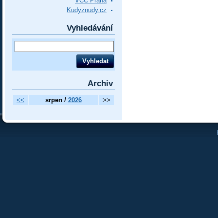
VCC Praha
Kudyznudy.cz
Vyhledávání
Archiv
<<
srpen /
2026
>>