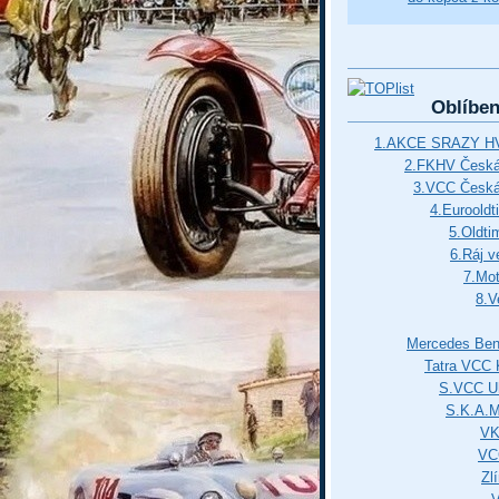
Oblíbe
1.AKCE SRAZY HV
2.FKHV Česká 
3.VCC Česká
4.Euroold
5.Oldti
6.Ráj v
7.Mot
8.V
Mercedes Ben
Tatra VCC 
S.VCC Uh
S.K.A.
VK
VC
Zl