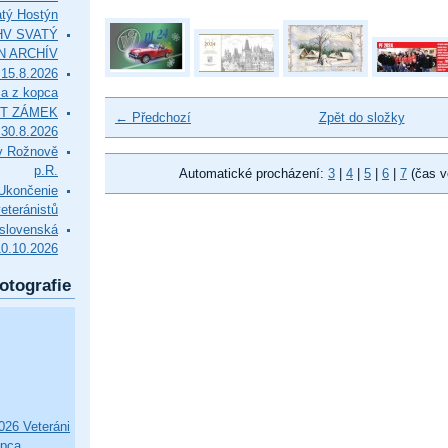
tý Hostýn
l HV SVATÝ
N ARCHÍV
15.8.2026
ca z kopca
T ZÁMEK
← Předchozí
Zpět do složky
0.8.2026
v Rožnově
p.R.
Automatické procházení:
3
|
4
|
5
|
6
|
7
(čas v
končenie
eteránistů
slovenská
10.10.2026
otografie
26 Veteráni
opca