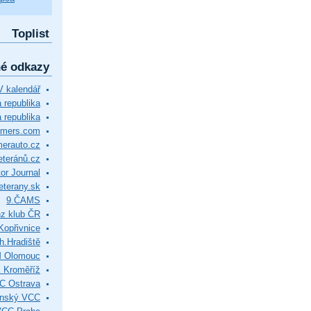
Toplist
né odkazy
 kalendář
republika
 republika
timers.com
merauto.cz
eteránů.cz
or Journal
eterany.sk
9.ČAMS
z klub ČR
Kopřivnice
.Hradiště
M Olomouc
 Kroměříž
C Ostrava
ínský VCC