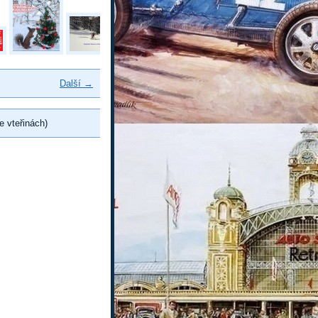
Další →
e vteřinách)