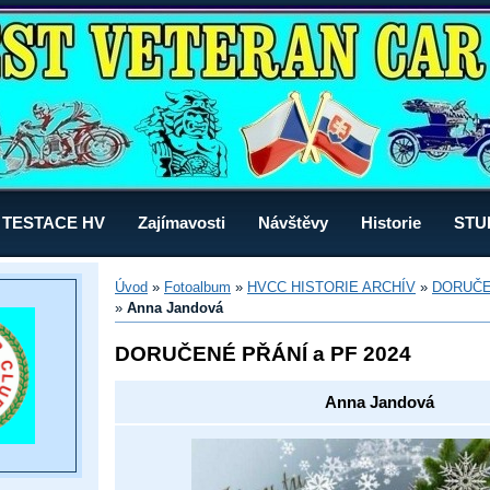
TESTACE HV
Zajímavosti
Návštěvy
Historie
STU
Úvod
»
Fotoalbum
»
HVCC HISTORIE ARCHÍV
»
DORUČEN
»
Anna Jandová
DORUČENÉ PŘÁNÍ a PF 2024
Anna Jandová