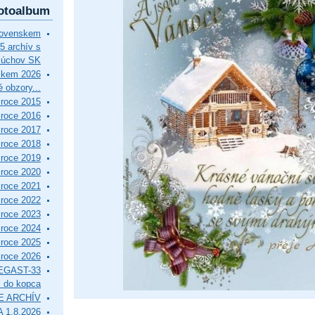
otoalbum
lovenskem
5 archív s
Púchov SK
skem 2026
 obzory...
roce 2015
roce 2016
roce 2017
roce 2018
roce 2019
roce 2020
roce 2021
roce 2022
roce 2023
roce 2024
roce 2025
roce 2026
EGAST-33
i do kopca
E ARCHÍV
 1.8.2026