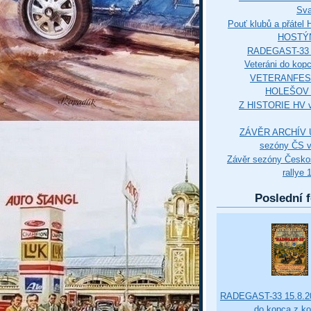
Sva
Pouť klubů a přáte
HOSTÝ
RADEGAST-33 
Veteráni do kop
VETERANFES
HOLEŠOV 3
Z HISTORIE HV 
ZÁVĚR ARCHÍV U
sezóny ČS v
Závěr sezóny Česko
rallye 
Poslední f
RADEGAST-33 15.8.20
do kopca z k