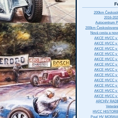
F
200km Českos
2016-202
Autocentrum 
200km Českosloven
Nová cesta a nové
AKCE HVCC v 
AKCE HVCC v 
AKCE HVCC v 
AKCE HVCC v 
AKCE HVCC v 
AKCE HVCC v 
AKCE HVCC v 
AKCE HVCC v 
AKCE HVCC v 
AKCE HVCC v 
AKCE HVCC v 
AKCE HVCC v 
ARCHÍV RAD
Veterán
HVCC HISTORI
Pouť HV MORAVA