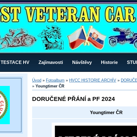
TESTACE HV
Zajímavosti
Návštěvy
Historie
STU
Úvod
»
Fotoalbum
»
HVCC HISTORIE ARCHÍV
»
DORUČEN
»
Youngtimer ČR
DORUČENÉ PŘÁNÍ a PF 2024
Youngtimer ČR