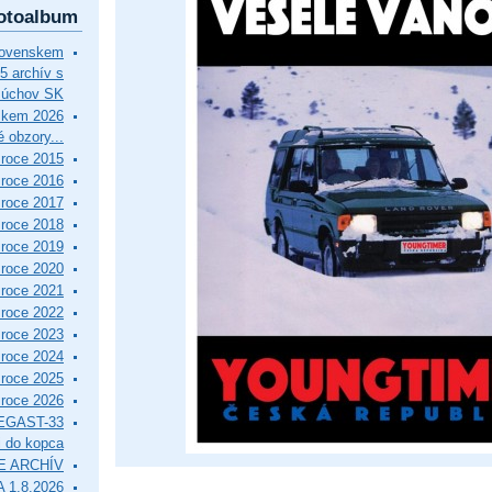
otoalbum
lovenskem
5 archív s
Púchov SK
skem 2026
 obzory...
roce 2015
roce 2016
roce 2017
roce 2018
roce 2019
roce 2020
roce 2021
roce 2022
roce 2023
roce 2024
roce 2025
roce 2026
EGAST-33
i do kopca
E ARCHÍV
 1.8.2026