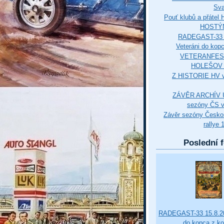
Sva
Pouť klubů a přáte
HOSTÝ
RADEGAST-33 
Veteráni do kop
VETERANFES
HOLEŠOV 3
Z HISTORIE HV 
ZÁVĚR ARCHÍV U
sezóny ČS v
Závěr sezóny Česko
rallye 
Poslední f
RADEGAST-33 15.8.20
do kopca z k