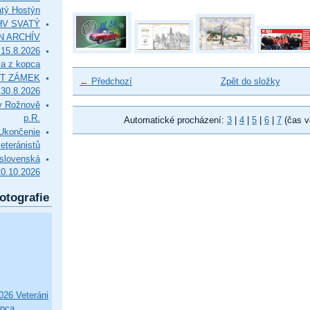
tý Hostýn
l HV SVATÝ
N ARCHÍV
15.8.2026
ca z kopca
T ZÁMEK
← Předchozí
Zpět do složky
0.8.2026
v Rožnově
p.R.
Automatické procházení:
3
|
4
|
5
|
6
|
7
(čas v
končenie
eteránistů
slovenská
10.10.2026
otografie
26 Veteráni
opca