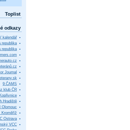
Toplist
né odkazy
 kalendář
republika
 republika
timers.com
merauto.cz
eteránů.cz
or Journal
eterany.sk
9.ČAMS
z klub ČR
Kopřivnice
.Hradiště
M Olomouc
 Kroměříž
C Ostrava
ínský VCC