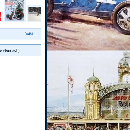
Další →
e vteřinách)