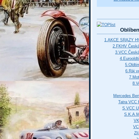
Oblíbe
1.AKCE SRAZY HV
2.FKHV Česká 
3.VCC Česká
4.Euroold
5.Oldti
6.Ráj v
7.Mot
8.V
Mercedes Ben
Tatra VCC 
S.VCC Uh
S.K.A.
VK
VC
Zl