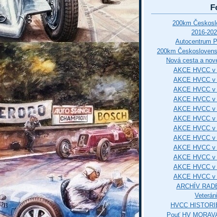
F
200km Českos
2016-202
Autocentrum 
200km Českosloven
Nová cesta a nové
AKCE HVCC v 
AKCE HVCC v 
AKCE HVCC v 
AKCE HVCC v 
AKCE HVCC v 
AKCE HVCC v 
AKCE HVCC v 
AKCE HVCC v 
AKCE HVCC v 
AKCE HVCC v 
AKCE HVCC v 
AKCE HVCC v 
ARCHÍV RAD
Veterán
HVCC HISTORI
Pouť HV MORAVA