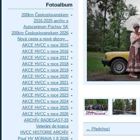
Fotoalbum
200km Československem
2016-2025 archív s
Autocentrum Púchov SK
200km Československem 2026
Nová cesta a nové obzory...
AKCE HVCC v roce 2015
AKCE HVCC v roce 2016
AKCE HVCC v roce 2017
AKCE HVCC v roce 2018
AKCE HVCC v roce 2019
AKCE HVCC v roce 2020
AKCE HVCC v roce 2021
AKCE HVCC v roce 2022
AKCE HVCC v roce 2023
AKCE HVCC v roce 2024
AKCE HVCC v roce 2025
AKCE HVCC v roce 2026
ARCHÍV RADEGAST-33
Veteráni do kopca
← Předchozí
HVCC HISTORIE ARCHÍV
Pouť HV MORAVA 1.8.2026