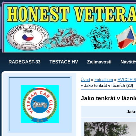
RADEGAST-33
TESTACE HV
Zajímavosti
Návště
Úvod
»
Fotoalbum
»
HVCC HI
»
Jako tenkrát v lázních (23)
Jako tenkrát v lázní
Jako