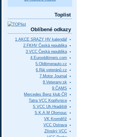
Toplist
Oblíbené odkazy
1.AKCE SRAZY HV kalendář
2.FKHV Česká republika
3.VCC Česká republika
4.Eurooldtimers.com
5.Oldtimerauto.cz
6.Ráj veteránů.cz
7.Motor Journal
8.Veterany.sk
9.ČAMS
Mercedes Benz klub ČR
Tatra VCC Kopřivnice
S.VCC Uh.Hradiště
S.K.A.M Olomouc
VK Kroměříž
VCC Ostrava
Zlínský VCC