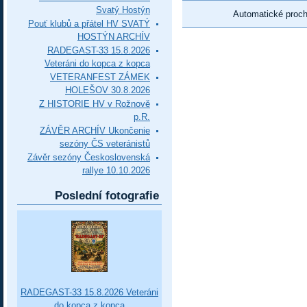
Svatý Hostýn
Automatické proc
Pouť klubů a přátel HV SVATÝ
HOSTÝN ARCHÍV
RADEGAST-33 15.8.2026
Veteráni do kopca z kopca
VETERANFEST ZÁMEK
HOLEŠOV 30.8.2026
Z HISTORIE HV v Rožnově
p.R.
ZÁVĚR ARCHÍV Ukončenie
sezóny ČS veteránistů
Závěr sezóny Československá
rallye 10.10.2026
Poslední fotografie
RADEGAST-33 15.8.2026 Veteráni
do kopca z kopca