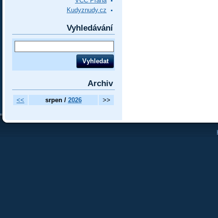
VCC Praha
Kudyznudy.cz
Vyhledávání
Archiv
<<
srpen /
2026
>>