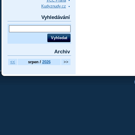
VCC Praha
Kudyznudy.cz
Vyhledávání
Archiv
<<
srpen /
2026
>>