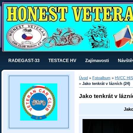
RADEGAST-33
TESTACE HV
Zajímavosti
Návště
Úvod
»
Fotoalbum
»
HVCC HI
»
Jako tenkrát v lázních (24)
Jako tenkrát v lázní
Jako