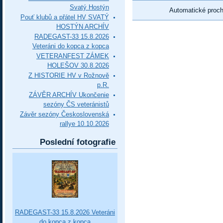
Svatý Hostýn
Automatické proc
Pouť klubů a přátel HV SVATÝ
HOSTÝN ARCHÍV
RADEGAST-33 15.8.2026
Veteráni do kopca z kopca
VETERANFEST ZÁMEK
HOLEŠOV 30.8.2026
Z HISTORIE HV v Rožnově
p.R.
ZÁVĚR ARCHÍV Ukončenie
sezóny ČS veteránistů
Závěr sezóny Československá
rallye 10.10.2026
Poslední fotografie
RADEGAST-33 15.8.2026 Veteráni
do kopca z kopca