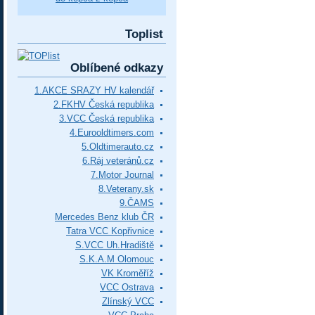
Toplist
Oblíbené odkazy
1.AKCE SRAZY HV kalendář
2.FKHV Česká republika
3.VCC Česká republika
4.Eurooldtimers.com
5.Oldtimerauto.cz
6.Ráj veteránů.cz
7.Motor Journal
8.Veterany.sk
9.ČAMS
Mercedes Benz klub ČR
Tatra VCC Kopřivnice
S.VCC Uh.Hradiště
S.K.A.M Olomouc
VK Kroměříž
VCC Ostrava
Zlínský VCC