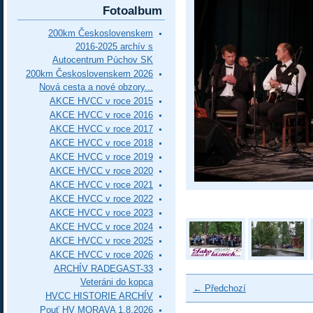
Fotoalbum
200km Československem
2016-2025 archív s
Autocentrum Púchov SK
200km Československem 2026
Nová cesta a nové obzory...
AKCE HVCC v roce 2015
AKCE HVCC v roce 2016
AKCE HVCC v roce 2017
AKCE HVCC v roce 2018
AKCE HVCC v roce 2019
AKCE HVCC v roce 2020
AKCE HVCC v roce 2021
AKCE HVCC v roce 2022
AKCE HVCC v roce 2023
AKCE HVCC v roce 2024
AKCE HVCC v roce 2025
AKCE HVCC v roce 2026
ARCHÍV RADEGAST-33
Veteráni do kopca
← Předchozí
HVCC HISTORIE ARCHÍV
Pouť HV MORAVA 1.8.2026