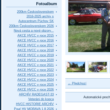
Fotoalbum
200km Československem
2016-2025 archív s
Autocentrum Púchov SK
200km Československem 2026
Nová cesta a nové obzory...
AKCE HVCC v roce 2015
AKCE HVCC v roce 2016
AKCE HVCC v roce 2017
AKCE HVCC v roce 2018
AKCE HVCC v roce 2019
AKCE HVCC v roce 2020
AKCE HVCC v roce 2021
AKCE HVCC v roce 2022
AKCE HVCC v roce 2023
AKCE HVCC v roce 2024
← Předchozí
AKCE HVCC v roce 2025
AKCE HVCC v roce 2026
ARCHÍV RADEGAST-33
Automatické proc
Veteráni do kopca
HVCC HISTORIE ARCHÍV
Pouť HV MORAVA 1.8.2026