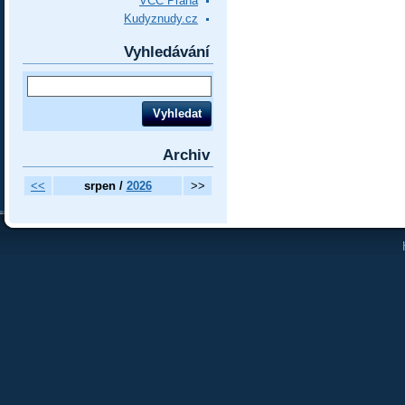
VCC Praha
Kudyznudy.cz
Vyhledávání
Archiv
<<
srpen /
2026
>>