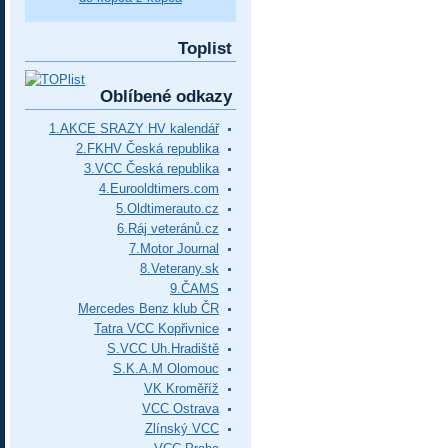
Toplist
Oblíbené odkazy
1.AKCE SRAZY HV kalendář
2.FKHV Česká republika
3.VCC Česká republika
4.Eurooldtimers.com
5.Oldtimerauto.cz
6.Ráj veteránů.cz
7.Motor Journal
8.Veterany.sk
9.ČAMS
Mercedes Benz klub ČR
Tatra VCC Kopřivnice
S.VCC Uh.Hradiště
S.K.A.M Olomouc
VK Kroměříž
VCC Ostrava
Zlínský VCC