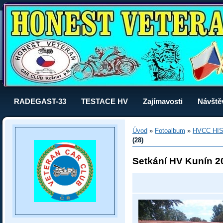
RADEGAST-33
TESTACE HV
Zajímavosti
Návště
Úvod
»
Fotoalbum
»
HVCC HI
(28)
Setkání HV Kunín 2