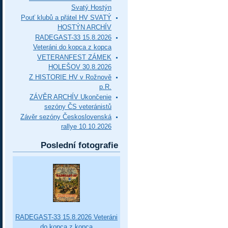
Svatý Hostýn
Pouť klubů a přátel HV SVATÝ
HOSTÝN ARCHÍV
RADEGAST-33 15.8.2026
Veteráni do kopca z kopca
VETERANFEST ZÁMEK
HOLEŠOV 30.8.2026
Z HISTORIE HV v Rožnově
p.R.
ZÁVĚR ARCHÍV Ukončenie
sezóny ČS veteránistů
Závěr sezóny Československá
rallye 10.10.2026
Poslední fotografie
RADEGAST-33 15.8.2026 Veteráni
do kopca z kopca