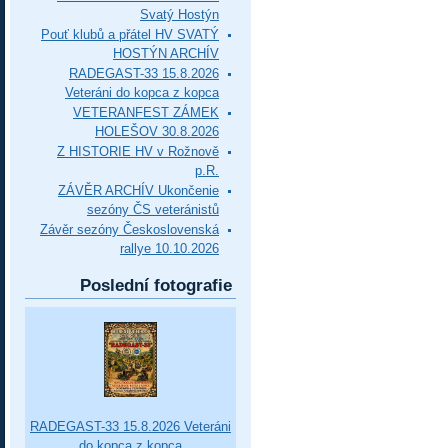
Svatý Hostýn
Pouť klubů a přátel HV SVATÝ
HOSTÝN ARCHÍV
RADEGAST-33 15.8.2026
Veteráni do kopca z kopca
VETERANFEST ZÁMEK
HOLEŠOV 30.8.2026
Z HISTORIE HV v Rožnově
p.R.
ZÁVĚR ARCHÍV Ukončenie
sezóny ČS veteránistů
Závěr sezóny Československá
rallye 10.10.2026
Poslední fotografie
RADEGAST-33 15.8.2026 Veteráni
do kopca z kopca