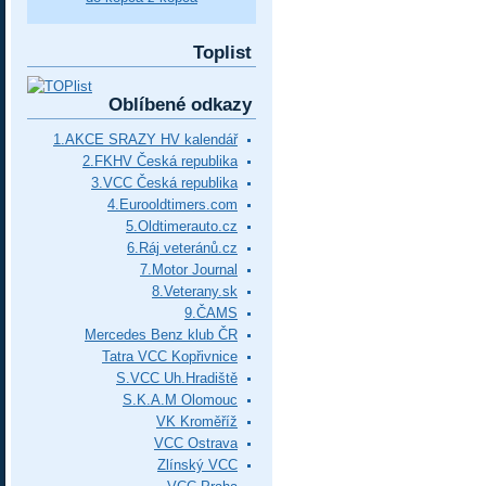
Toplist
Oblíbené odkazy
1.AKCE SRAZY HV kalendář
2.FKHV Česká republika
3.VCC Česká republika
4.Eurooldtimers.com
5.Oldtimerauto.cz
6.Ráj veteránů.cz
7.Motor Journal
8.Veterany.sk
9.ČAMS
Mercedes Benz klub ČR
Tatra VCC Kopřivnice
S.VCC Uh.Hradiště
S.K.A.M Olomouc
VK Kroměříž
VCC Ostrava
Zlínský VCC