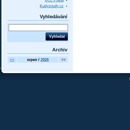
VCC Praha
Kudyznudy.cz
Vyhledávání
Archiv
<<
srpen /
2026
>>