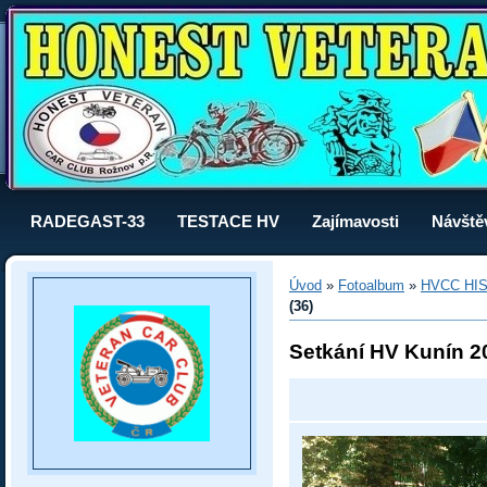
RADEGAST-33
TESTACE HV
Zajímavosti
Návště
Úvod
»
Fotoalbum
»
HVCC HI
(36)
Setkání HV Kunín 2