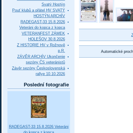
Svatý Hostýn
Pouť klubů a přátel HV SVATÝ
HOSTÝN ARCHÍV
RADEGAST-33 15.8.2026
Veteráni do kopca z kopca
VETERANFEST ZÁMEK
Z
HOLEŠOV 30.8.2026
Z HISTORIE HV v Rožnově
p.R.
Automatické proc
ZÁVĚR ARCHÍV Ukončenie
sezóny ČS veteránistů
Závěr sezóny Československá
rallye 10.10.2026
Poslední fotografie
RADEGAST-33 15.8.2026 Veteráni
do kopca z kopca