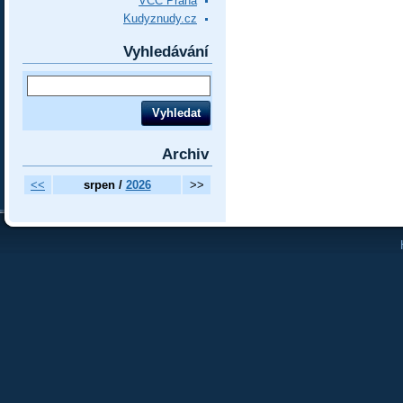
VCC Praha
Kudyznudy.cz
Vyhledávání
Archiv
<<
srpen /
2026
>>