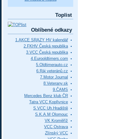
Toplist
Oblíbené odkazy
1.AKCE SRAZY HV kalendář
2.FKHV Česká republika
3.VCC Česká republika
4.Eurooldtimers.com
5.Oldtimerauto.cz
6.Ráj veteránů.cz
7.Motor Journal
8.Veterany.sk
9.ČAMS
Mercedes Benz klub ČR
Tatra VCC Kopřivnice
S.VCC Uh.Hradiště
S.K.A.M Olomouc
VK Kroměříž
VCC Ostrava
Zlínský VCC