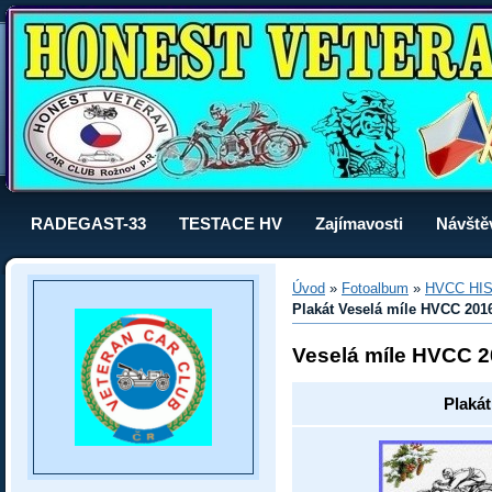
RADEGAST-33
TESTACE HV
Zajímavosti
Návště
Úvod
»
Fotoalbum
»
HVCC HI
Plakát Veselá míle HVCC 201
Veselá míle HVCC 
Plaká