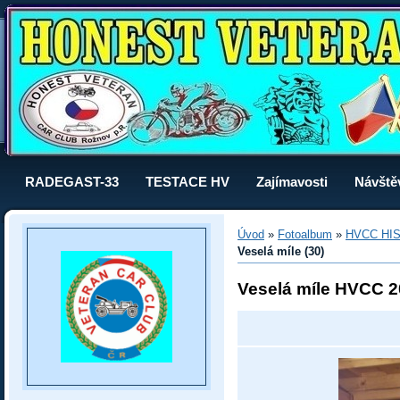
RADEGAST-33
TESTACE HV
Zajímavosti
Návště
Úvod
»
Fotoalbum
»
HVCC HI
Veselá míle (30)
Veselá míle HVCC 