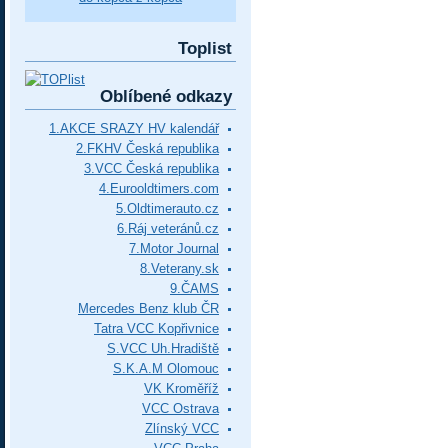
Toplist
Oblíbené odkazy
1.AKCE SRAZY HV kalendář
2.FKHV Česká republika
3.VCC Česká republika
4.Eurooldtimers.com
5.Oldtimerauto.cz
6.Ráj veteránů.cz
7.Motor Journal
8.Veterany.sk
9.ČAMS
Mercedes Benz klub ČR
Tatra VCC Kopřivnice
S.VCC Uh.Hradiště
S.K.A.M Olomouc
VK Kroměříž
VCC Ostrava
Zlínský VCC