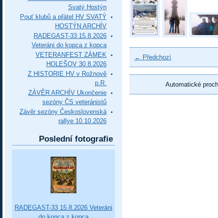
Svatý Hostýn
Pouť klubů a přátel HV SVATÝ
HOSTÝN ARCHÍV
RADEGAST-33 15.8.2026
Veteráni do kopca z kopca
VETERANFEST ZÁMEK
← Předchozí
HOLEŠOV 30.8.2026
Z HISTORIE HV v Rožnově
p.R.
Automatické proc
ZÁVĚR ARCHÍV Ukončenie
sezóny ČS veteránistů
Závěr sezóny Československá
rallye 10.10.2026
Poslední fotografie
RADEGAST-33 15.8.2026 Veteráni
do kopca z kopca