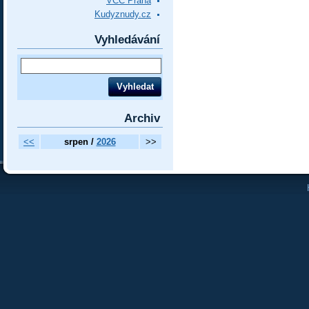
VCC Praha
Kudyznudy.cz
Vyhledávání
Archiv
<<
srpen /
2026
>>