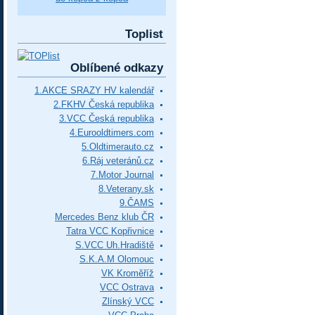
Toplist
Oblíbené odkazy
1.AKCE SRAZY HV kalendář
2.FKHV Česká republika
3.VCC Česká republika
4.Eurooldtimers.com
5.Oldtimerauto.cz
6.Ráj veteránů.cz
7.Motor Journal
8.Veterany.sk
9.ČAMS
Mercedes Benz klub ČR
Tatra VCC Kopřivnice
S.VCC Uh.Hradiště
S.K.A.M Olomouc
VK Kroměříž
VCC Ostrava
Zlínský VCC