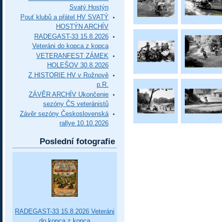
Svatý Hostýn
Pouť klubů a přátel HV SVATÝ
HOSTÝN ARCHÍV
RADEGAST-33 15.8.2026
Veteráni do kopca z kopca
VETERANFEST ZÁMEK
HOLEŠOV 30.8.2026
Z HISTORIE HV v Rožnově
p.R.
ZÁVĚR ARCHÍV Ukončenie
sezóny ČS veteránistů
Závěr sezóny Československá
rallye 10.10.2026
Poslední fotografie
RADEGAST-33 15.8.2026 Veteráni
do kopca z kopca