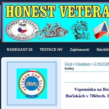
RADEGAST-33
TESTACE HV
Zajímavosti
Návště
Úvod
»
Fotoalbum
»
Z HISTOR
kotáry
Vzpomínka na Rožn
Bučiskách v 70létech. 