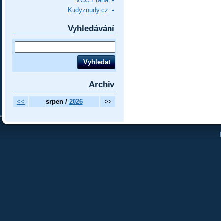
VCC Praha
Kudyznudy.cz
Vyhledávání
Archiv
<<
srpen /
2026
>>