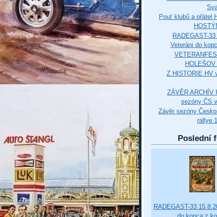
Sva
Pouť klubů a přáte
HOSTÝ
RADEGAST-33 
Veteráni do kop
VETERANFES
HOLEŠOV 3
Z HISTORIE HV 
ZÁVĚR ARCHÍV U
sezóny ČS v
Závěr sezóny Česko
rallye 
Poslední f
RADEGAST-33 15.8.20
do kopca z k