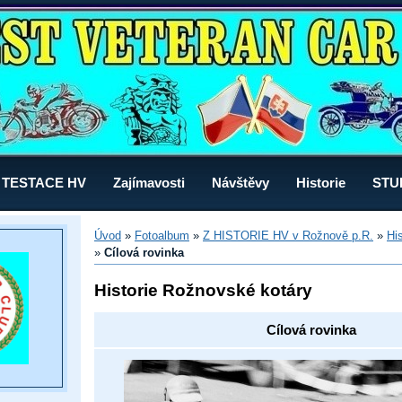
TESTACE HV
Zajímavosti
Návštěvy
Historie
STU
Úvod
»
Fotoalbum
»
Z HISTORIE HV v Rožnově p.R.
»
Hi
»
Cílová rovinka
Historie Rožnovské kotáry
Cílová rovinka