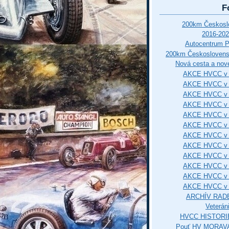
F
200km Českos
2016-202
Autocentrum 
200km Českosloven
Nová cesta a nové
AKCE HVCC v 
AKCE HVCC v 
AKCE HVCC v 
AKCE HVCC v 
AKCE HVCC v 
AKCE HVCC v 
AKCE HVCC v 
AKCE HVCC v 
AKCE HVCC v 
AKCE HVCC v 
AKCE HVCC v 
AKCE HVCC v 
ARCHÍV RAD
Veterán
HVCC HISTORI
Pouť HV MORAVA