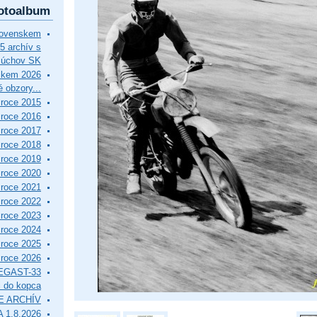
otoalbum
lovenskem
5 archív s
Púchov SK
skem 2026
 obzory...
roce 2015
roce 2016
roce 2017
roce 2018
roce 2019
roce 2020
roce 2021
roce 2022
roce 2023
roce 2024
roce 2025
roce 2026
EGAST-33
i do kopca
E ARCHÍV
 1.8.2026