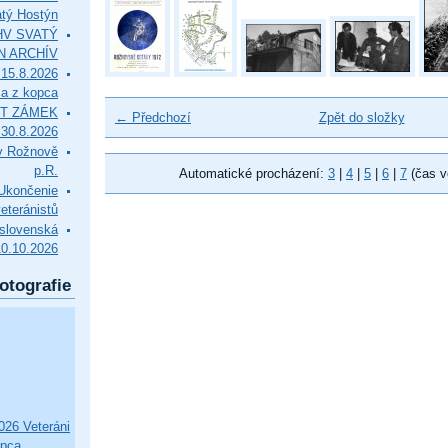
tý Hostýn
l HV SVATÝ
N ARCHÍV
15.8.2026
ca z kopca
T ZÁMEK
← Předchozí
Zpět do složky
0.8.2026
v Rožnově
p.R.
Automatické procházení:
3
|
4
|
5
|
6
|
7
(čas v
končenie
eteránistů
slovenská
10.10.2026
otografie
26 Veteráni
opca