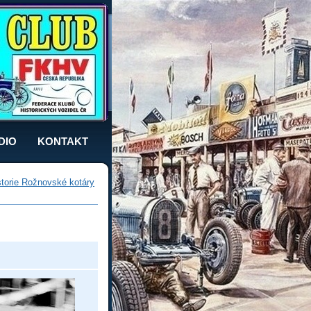
DIO
KONTAKT
storie Rožnovské kotáry