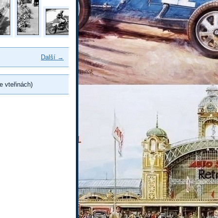
Další →
e vteřinách)