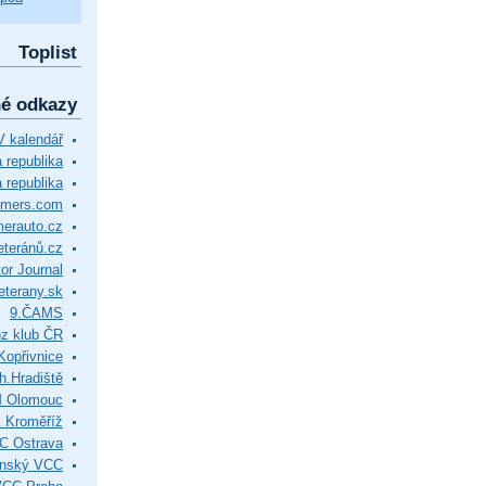
Toplist
né odkazy
 kalendář
republika
 republika
timers.com
merauto.cz
eteránů.cz
or Journal
eterany.sk
9.ČAMS
z klub ČR
Kopřivnice
.Hradiště
M Olomouc
 Kroměříž
C Ostrava
ínský VCC