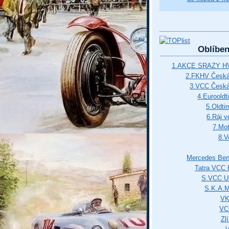
Oblíbe
1.AKCE SRAZY HV
2.FKHV Česká 
3.VCC Česká
4.Euroold
5.Oldti
6.Ráj v
7.Mot
8.V
Mercedes Ben
Tatra VCC 
S.VCC Uh
S.K.A.
VK
VC
Zl