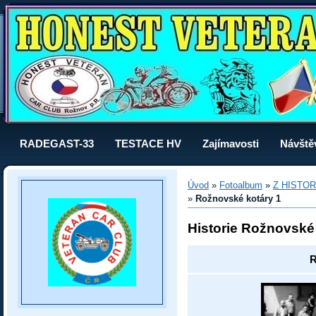
RADEGAST-33
TESTACE HV
Zajímavosti
Návště
Úvod
»
Fotoalbum
»
Z HISTOR
»
Rožnovské kotáry 1
Historie Rožnovské
R