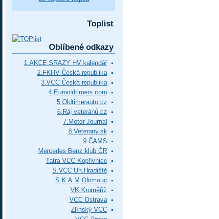
Toplist
Oblíbené odkazy
1.AKCE SRAZY HV kalendář
2.FKHV Česká republika
3.VCC Česká republika
4.Eurooldtimers.com
5.Oldtimerauto.cz
6.Ráj veteránů.cz
7.Motor Journal
8.Veterany.sk
9.ČAMS
Mercedes Benz klub ČR
Tatra VCC Kopřivnice
S.VCC Uh.Hradiště
S.K.A.M Olomouc
VK Kroměříž
VCC Ostrava
Zlínský VCC