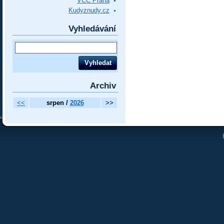
VCC Praha
Kudyznudy.cz
Vyhledávání
Archiv
<<
srpen /
2026
>>