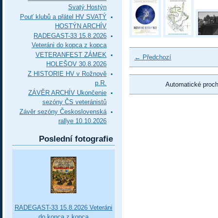
Svatý Hostýn
Pouť klubů a přátel HV SVATÝ
HOSTÝN ARCHÍV
RADEGAST-33 15.8.2026
Veteráni do kopca z kopca
VETERANFEST ZÁMEK
← Předchozí
HOLEŠOV 30.8.2026
Z HISTORIE HV v Rožnově
p.R.
Automatické proc
ZÁVĚR ARCHÍV Ukončenie
sezóny ČS veteránistů
Závěr sezóny Československá
rallye 10.10.2026
Poslední fotografie
RADEGAST-33 15.8.2026 Veteráni
do kopca z kopca