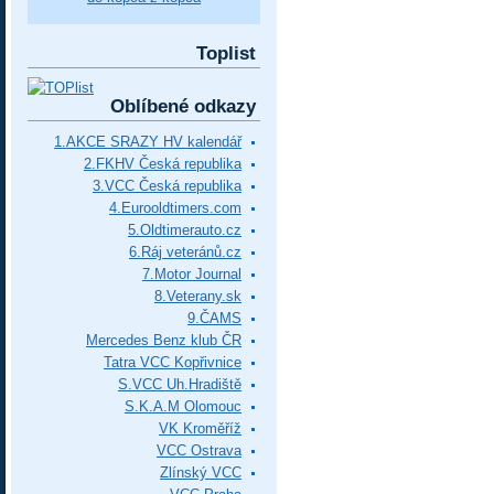
Toplist
Oblíbené odkazy
1.AKCE SRAZY HV kalendář
2.FKHV Česká republika
3.VCC Česká republika
4.Eurooldtimers.com
5.Oldtimerauto.cz
6.Ráj veteránů.cz
7.Motor Journal
8.Veterany.sk
9.ČAMS
Mercedes Benz klub ČR
Tatra VCC Kopřivnice
S.VCC Uh.Hradiště
S.K.A.M Olomouc
VK Kroměříž
VCC Ostrava
Zlínský VCC