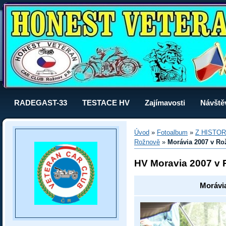
RADEGAST-33
TESTACE HV
Zajímavosti
Návště
Úvod
»
Fotoalbum
»
Z HISTOR
Rožnově
»
Morávia 2007 v Ro
HV Moravia 2007 v
Morávi