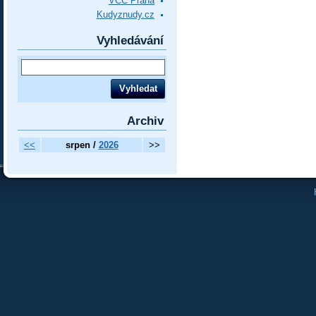
VCC Praha
Kudyznudy.cz
Vyhledávání
Archiv
<<
srpen /
2026
>>