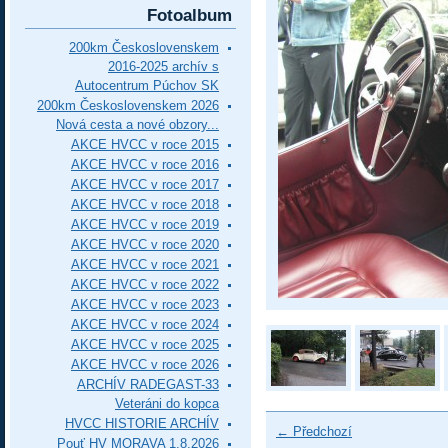
Fotoalbum
200km Československem
2016-2025 archív s
Autocentrum Púchov SK
200km Československem 2026
Nová cesta a nové obzory...
AKCE HVCC v roce 2015
AKCE HVCC v roce 2016
AKCE HVCC v roce 2017
AKCE HVCC v roce 2018
AKCE HVCC v roce 2019
AKCE HVCC v roce 2020
AKCE HVCC v roce 2021
AKCE HVCC v roce 2022
AKCE HVCC v roce 2023
AKCE HVCC v roce 2024
AKCE HVCC v roce 2025
AKCE HVCC v roce 2026
ARCHÍV RADEGAST-33
Veteráni do kopca
HVCC HISTORIE ARCHÍV
← Předchozí
Pouť HV MORAVA 1.8.2026