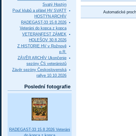
Svatý Hostýn
Pouť klubů a přátel HV SVATÝ
Automatické proc
HOSTÝN ARCHÍV
RADEGAST-33 15.8.2026
Veteráni do kopca z kopca
VETERANFEST ZÁMEK
HOLEŠOV 30.8.2026
Z HISTORIE HV v Rožnově
p.R.
ZÁVĚR ARCHÍV Ukončenie
sezóny ČS veteránistů
Závěr sezóny Československá
rallye 10.10.2026
Poslední fotografie
RADEGAST-33 15.8.2026 Veteráni
do kopca z kopca