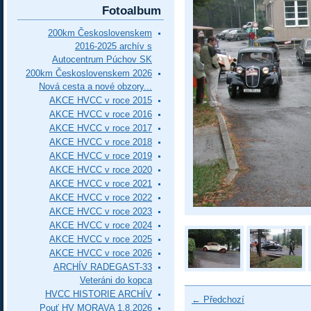
Fotoalbum
200km Československem
2016-2025 archív s
Autocentrum Púchov SK
200km Československem 2026
Nová cesta a nové obzory...
AKCE HVCC v roce 2015
AKCE HVCC v roce 2016
AKCE HVCC v roce 2017
AKCE HVCC v roce 2018
AKCE HVCC v roce 2019
AKCE HVCC v roce 2020
AKCE HVCC v roce 2021
AKCE HVCC v roce 2022
AKCE HVCC v roce 2023
AKCE HVCC v roce 2024
AKCE HVCC v roce 2025
AKCE HVCC v roce 2026
ARCHÍV RADEGAST-33
Veteráni do kopca
HVCC HISTORIE ARCHÍV
← Předchozí
Pouť HV MORAVA 1.8.2026