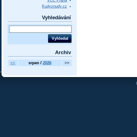
VCC Praha
Kudyznudy.cz
Vyhledávání
Archiv
<<
srpen /
2026
>>