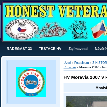
RADEGAST-33
TESTACE HV
Zajímavosti
Návště
Úvod
»
Fotoalbum
»
Z HISTOR
Rožnově
»
Morávia 2007 v Ro
HV Moravia 2007 v
Morávi