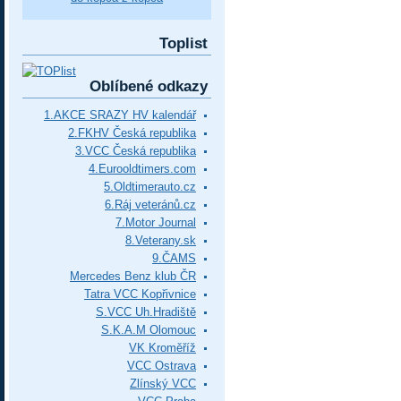
Toplist
Oblíbené odkazy
1.AKCE SRAZY HV kalendář
2.FKHV Česká republika
3.VCC Česká republika
4.Eurooldtimers.com
5.Oldtimerauto.cz
6.Ráj veteránů.cz
7.Motor Journal
8.Veterany.sk
9.ČAMS
Mercedes Benz klub ČR
Tatra VCC Kopřivnice
S.VCC Uh.Hradiště
S.K.A.M Olomouc
VK Kroměříž
VCC Ostrava
Zlínský VCC