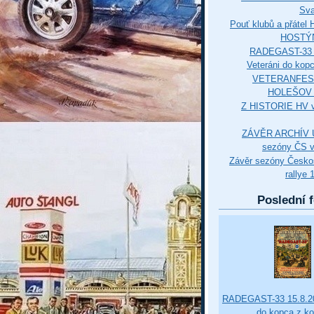
Sva
Pouť klubů a přáte
HOSTÝ
RADEGAST-33 
Veteráni do kop
VETERANFES
HOLEŠOV 3
Z HISTORIE HV 
ZÁVĚR ARCHÍV U
sezóny ČS v
Závěr sezóny Česko
rallye 
Poslední f
RADEGAST-33 15.8.20
do kopca z k