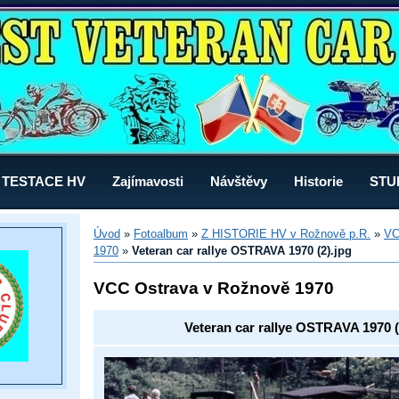
TESTACE HV
Zajímavosti
Návštěvy
Historie
STU
Úvod
»
Fotoalbum
»
Z HISTORIE HV v Rožnově p.R.
»
VC
1970
»
Veteran car rallye OSTRAVA 1970 (2).jpg
VCC Ostrava v Rožnově 1970
Veteran car rallye OSTRAVA 1970 (