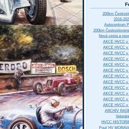
F
200km Českos
2016-202
Autocentrum 
200km Českosloven
Nová cesta a nové
AKCE HVCC v 
AKCE HVCC v 
AKCE HVCC v 
AKCE HVCC v 
AKCE HVCC v 
AKCE HVCC v 
AKCE HVCC v 
AKCE HVCC v 
AKCE HVCC v 
AKCE HVCC v 
AKCE HVCC v 
AKCE HVCC v 
ARCHÍV RAD
Veterán
HVCC HISTORI
Pouť HV MORAVA