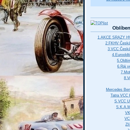
Oblíbe
1.AKCE SRAZY HV
2.FKHV Česká 
3.VCC Česká
4.Euroold
5.Oldti
6.Ráj v
7.Mot
8.V
Mercedes Ben
Tatra VCC 
S.VCC Uh
S.K.A.
VK
VC
Zl