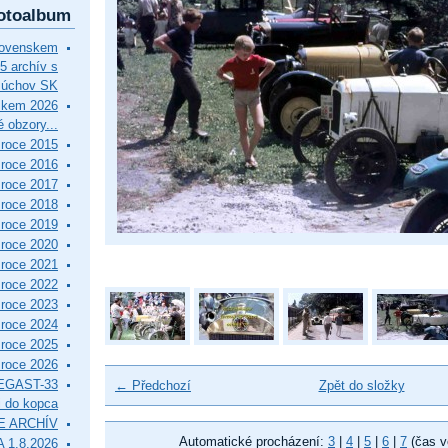
otoalbum
lovenskem
5 archív s
Púchov SK
skem 2026
 obzory...
roce 2015
roce 2016
roce 2017
roce 2018
roce 2019
roce 2020
roce 2021
roce 2022
roce 2023
roce 2024
roce 2025
roce 2026
EGAST-33
← Předchozí
Zpět do složky
i do kopca
E ARCHÍV
Automatické procházení:
3
|
4
|
5
|
6
|
7
(čas v
 1.8.2026