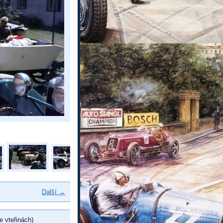
Další →
e vteřinách)