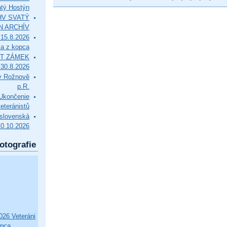
tý Hostýn
l HV SVATÝ
N ARCHÍV
15.8.2026
ca z kopca
T ZÁMEK
0.8.2026
v Rožnově
p.R.
končenie
eteránistů
slovenská
10.10.2026
otografie
26 Veteráni
opca