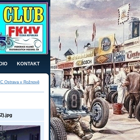
DIO
KONTAKT
C Ostrava v Rožnově
2).jpg