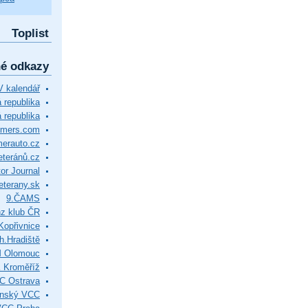
Toplist
né odkazy
 kalendář
republika
 republika
timers.com
merauto.cz
eteránů.cz
or Journal
eterany.sk
9.ČAMS
z klub ČR
Kopřivnice
.Hradiště
M Olomouc
 Kroměříž
C Ostrava
ínský VCC