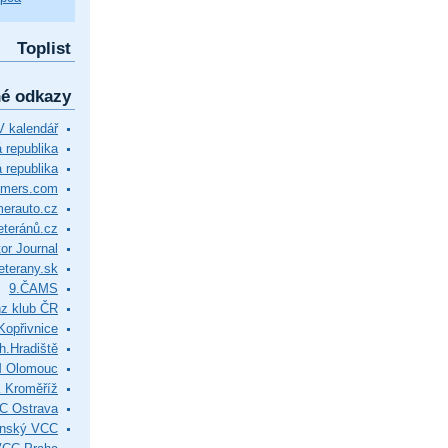
Toplist
né odkazy
 kalendář
republika
 republika
timers.com
merauto.cz
eteránů.cz
or Journal
eterany.sk
9.ČAMS
z klub ČR
Kopřivnice
.Hradiště
M Olomouc
 Kroměříž
C Ostrava
ínský VCC