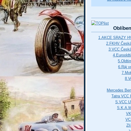
Oblíbe
1.AKCE SRAZY HV
2.FKHV Česká 
3.VCC Česká
4.Euroold
5.Oldti
6.Ráj v
7.Mot
8.V
Mercedes Ben
Tatra VCC 
S.VCC Uh
S.K.A.
VK
VC
Zl