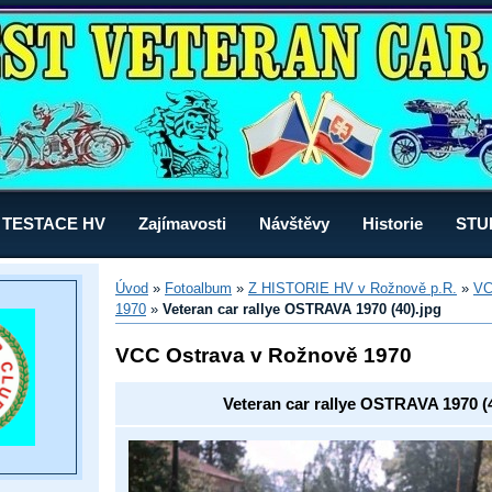
TESTACE HV
Zajímavosti
Návštěvy
Historie
STU
Úvod
»
Fotoalbum
»
Z HISTORIE HV v Rožnově p.R.
»
VC
1970
»
Veteran car rallye OSTRAVA 1970 (40).jpg
VCC Ostrava v Rožnově 1970
Veteran car rallye OSTRAVA 1970 (4