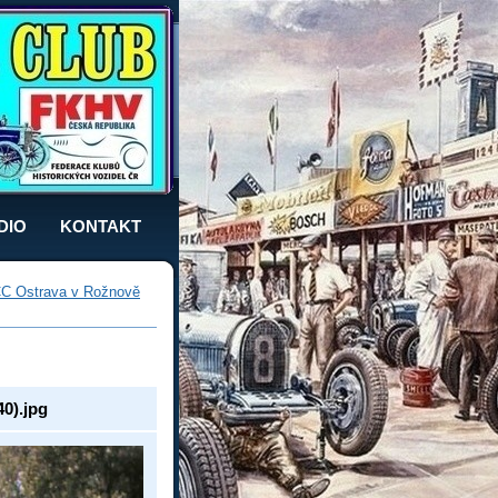
DIO
KONTAKT
C Ostrava v Rožnově
0).jpg