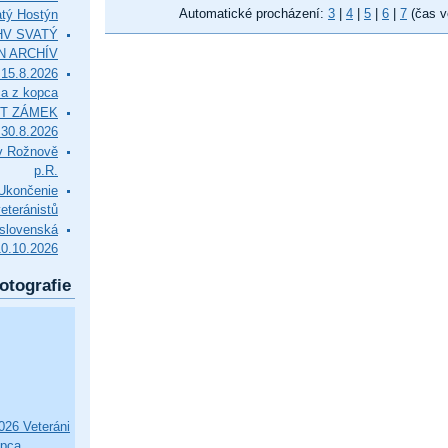
Automatické procházení:
3
|
4
|
5
|
6
|
7
(čas v
tý Hostýn
l HV SVATÝ
N ARCHÍV
15.8.2026
ca z kopca
T ZÁMEK
0.8.2026
v Rožnově
p.R.
končenie
eteránistů
slovenská
10.10.2026
otografie
26 Veteráni
opca