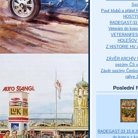
Sva
Pouť klubů a přáte
HOSTÝ
RADEGAST-33 
Veteráni do kop
VETERANFES
HOLEŠOV 3
Z HISTORIE HV 
ZÁVĚR ARCHÍV U
sezóny ČS v
Závěr sezóny Česko
rallye 
Poslední f
RADEGAST-33 15.8.20
do kopca z k