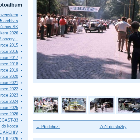
otoalbum
lovenskem
5 archív s
Púchov SK
skem 2026
 obzory...
roce 2015
roce 2016
roce 2017
roce 2018
roce 2019
roce 2020
roce 2021
roce 2022
roce 2023
roce 2024
roce 2025
roce 2026
EGAST-33
i do kopca
← Předchozí
Zpět do složky
E ARCHÍV
 1.8.2026