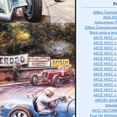
F
200km Českos
2016-202
Autocentrum 
200km Českosloven
Nová cesta a nové
AKCE HVCC v 
AKCE HVCC v 
AKCE HVCC v 
AKCE HVCC v 
AKCE HVCC v 
AKCE HVCC v 
AKCE HVCC v 
AKCE HVCC v 
AKCE HVCC v 
AKCE HVCC v 
AKCE HVCC v 
AKCE HVCC v 
ARCHÍV RAD
Veterán
HVCC HISTORI
Pouť HV MORAVA