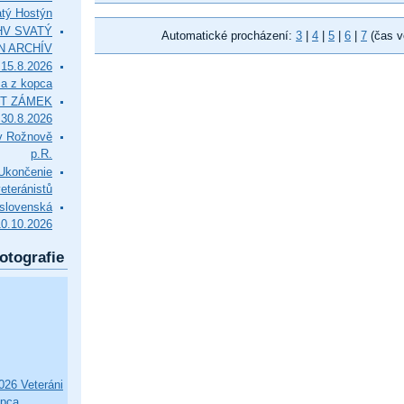
tý Hostýn
l HV SVATÝ
Automatické procházení:
3
|
4
|
5
|
6
|
7
(čas v
N ARCHÍV
15.8.2026
ca z kopca
T ZÁMEK
0.8.2026
v Rožnově
p.R.
končenie
eteránistů
slovenská
10.10.2026
otografie
26 Veteráni
opca