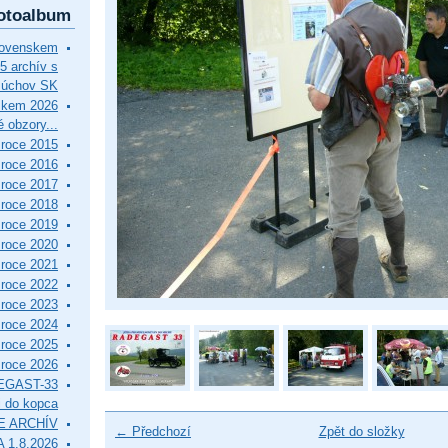
otoalbum
lovenskem
5 archív s
Púchov SK
skem 2026
 obzory...
roce 2015
roce 2016
roce 2017
roce 2018
roce 2019
roce 2020
roce 2021
roce 2022
roce 2023
roce 2024
roce 2025
roce 2026
EGAST-33
i do kopca
E ARCHÍV
← Předchozí
Zpět do složky
 1.8.2026