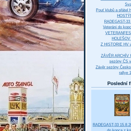
Sva
Pouť klubů a přáte
HOSTÝ
RADEGAST-33 
Veteráni do kop
VETERANFES
HOLEŠOV 3
Z HISTORIE HV 
ZÁVĚR ARCHÍV U
sezóny ČS v
Závěr sezóny Česko
rallye 
Poslední f
RADEGAST-33 15.8.20
do kopca z k