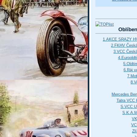
Oblíbe
1.AKCE SRAZY HV
2.FKHV Česká 
3.VCC Česká
4.Euroold
5.Oldti
6.Ráj v
7.Mot
8.V
Mercedes Ben
Tatra VCC 
S.VCC Uh
S.K.A.
VK
VC
Zl