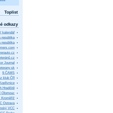
Toplist
né odkazy
 kalendář
republika
 republika
timers.com
merauto.cz
eteránů.cz
or Journal
eterany.sk
9.ČAMS
z klub ČR
Kopřivnice
.Hradiště
M Olomouc
 Kroměříž
C Ostrava
ínský VCC