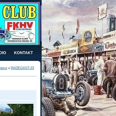
DIO
KONTAKT
opca
»
RADEGAST-33