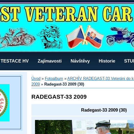
TESTACE HV
Zajímavosti
Návštěvy
Historie
STU
Úvod
»
Fotoalbum
»
ARCHÍV RADEGAST-33 Veteráni do k
2009
»
Radegast-33 2009 (30)
RADEGAST-33 2009
Radegast-33 2009 (30)