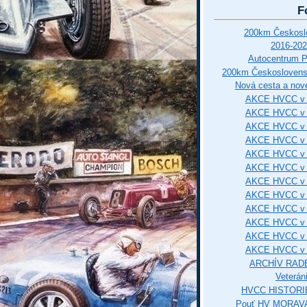
F
200km Českos
2016-202
Autocentrum 
200km Českosloven
Nová cesta a nové
AKCE HVCC v 
AKCE HVCC v 
AKCE HVCC v 
AKCE HVCC v 
AKCE HVCC v 
AKCE HVCC v 
AKCE HVCC v 
AKCE HVCC v 
AKCE HVCC v 
AKCE HVCC v 
AKCE HVCC v 
AKCE HVCC v 
ARCHÍV RAD
Veterán
HVCC HISTORI
Pouť HV MORAVA