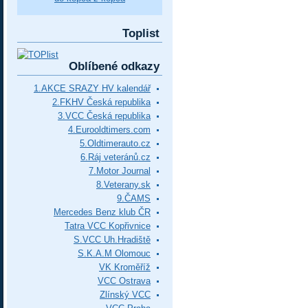
Toplist
Oblíbené odkazy
1.AKCE SRAZY HV kalendář
2.FKHV Česká republika
3.VCC Česká republika
4.Eurooldtimers.com
5.Oldtimerauto.cz
6.Ráj veteránů.cz
7.Motor Journal
8.Veterany.sk
9.ČAMS
Mercedes Benz klub ČR
Tatra VCC Kopřivnice
S.VCC Uh.Hradiště
S.K.A.M Olomouc
VK Kroměříž
VCC Ostrava
Zlínský VCC