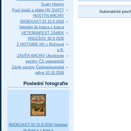
Svatý Hostýn
Pouť klubů a přátel HV SVATÝ
Automatické proc
HOSTÝN ARCHÍV
RADEGAST-33 15.8.2026
Veteráni do kopca z kopca
VETERANFEST ZÁMEK
HOLEŠOV 30.8.2026
Z HISTORIE HV v Rožnově
p.R.
ZÁVĚR ARCHÍV Ukončenie
sezóny ČS veteránistů
Závěr sezóny Československá
rallye 10.10.2026
Poslední fotografie
RADEGAST-33 15.8.2026 Veteráni
do kopca z kopca