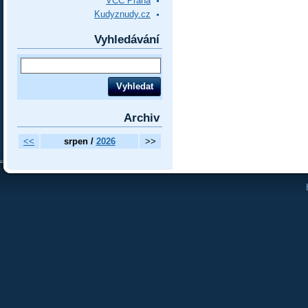
VCC Praha
Kudyznudy.cz
Vyhledávání
Archiv
<<
srpen /
2026
>>