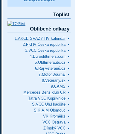
Toplist
Oblíbené odkazy
1.AKCE SRAZY HV kalendář
2.FKHV Česká republika
3.VCC Česká republika
4.Eurooldtimers.com
5.Oldtimerauto.cz
6.Ráj veteránů.cz
7.Motor Journal
8.Veterany.sk
9.ČAMS
Mercedes Benz klub ČR
Tatra VCC Kopřivnice
S.VCC Uh.Hradiště
S.K.A.M Olomouc
VK Kroměříž
VCC Ostrava
Zlínský VCC