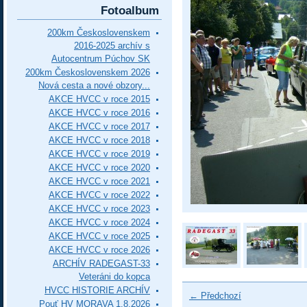
Fotoalbum
200km Československem
2016-2025 archív s
Autocentrum Púchov SK
200km Československem 2026
Nová cesta a nové obzory...
AKCE HVCC v roce 2015
AKCE HVCC v roce 2016
AKCE HVCC v roce 2017
AKCE HVCC v roce 2018
AKCE HVCC v roce 2019
AKCE HVCC v roce 2020
AKCE HVCC v roce 2021
AKCE HVCC v roce 2022
AKCE HVCC v roce 2023
AKCE HVCC v roce 2024
AKCE HVCC v roce 2025
AKCE HVCC v roce 2026
ARCHÍV RADEGAST-33
Veteráni do kopca
HVCC HISTORIE ARCHÍV
← Předchozí
Pouť HV MORAVA 1.8.2026