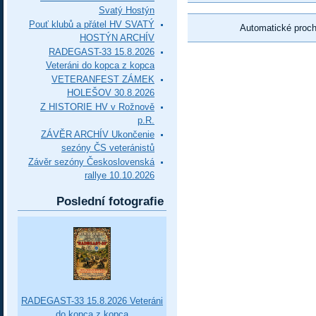
Svatý Hostýn
Pouť klubů a přátel HV SVATÝ
Automatické proc
HOSTÝN ARCHÍV
RADEGAST-33 15.8.2026
Veteráni do kopca z kopca
VETERANFEST ZÁMEK
HOLEŠOV 30.8.2026
Z HISTORIE HV v Rožnově
p.R.
ZÁVĚR ARCHÍV Ukončenie
sezóny ČS veteránistů
Závěr sezóny Československá
rallye 10.10.2026
Poslední fotografie
RADEGAST-33 15.8.2026 Veteráni
do kopca z kopca