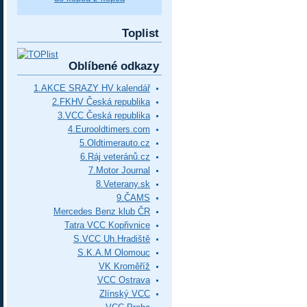
Toplist
Oblíbené odkazy
1.AKCE SRAZY HV kalendář
2.FKHV Česká republika
3.VCC Česká republika
4.Eurooldtimers.com
5.Oldtimerauto.cz
6.Ráj veteránů.cz
7.Motor Journal
8.Veterany.sk
9.ČAMS
Mercedes Benz klub ČR
Tatra VCC Kopřivnice
S.VCC Uh.Hradiště
S.K.A.M Olomouc
VK Kroměříž
VCC Ostrava
Zlínský VCC