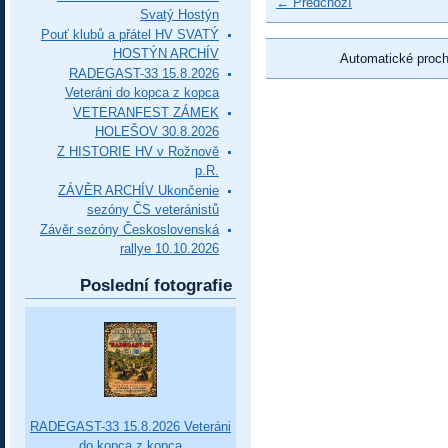
← Předchozí
Svatý Hostýn
Pouť klubů a přátel HV SVATÝ
HOSTÝN ARCHÍV
Automatické proc
RADEGAST-33 15.8.2026
Veteráni do kopca z kopca
VETERANFEST ZÁMEK
HOLEŠOV 30.8.2026
Z HISTORIE HV v Rožnově
p.R.
ZÁVĚR ARCHÍV Ukončenie
sezóny ČS veteránistů
Závěr sezóny Československá
rallye 10.10.2026
Poslední fotografie
RADEGAST-33 15.8.2026 Veteráni
do kopca z kopca