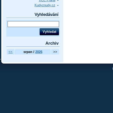
VCC Praha
Kudyznudy.cz
Vyhledávání
Archiv
<<
srpen /
2026
>>