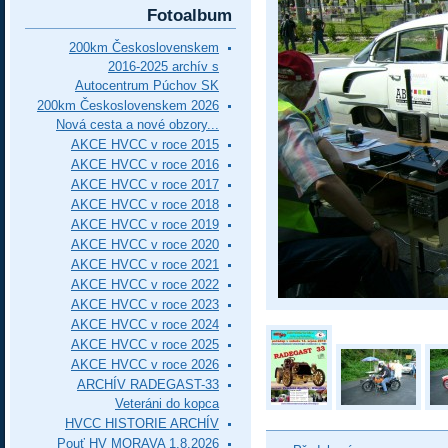
Fotoalbum
200km Československem
2016-2025 archív s
Autocentrum Púchov SK
200km Československem 2026
Nová cesta a nové obzory...
AKCE HVCC v roce 2015
AKCE HVCC v roce 2016
AKCE HVCC v roce 2017
AKCE HVCC v roce 2018
AKCE HVCC v roce 2019
AKCE HVCC v roce 2020
AKCE HVCC v roce 2021
AKCE HVCC v roce 2022
AKCE HVCC v roce 2023
AKCE HVCC v roce 2024
AKCE HVCC v roce 2025
AKCE HVCC v roce 2026
ARCHÍV RADEGAST-33
Veteráni do kopca
HVCC HISTORIE ARCHÍV
Pouť HV MORAVA 1.8.2026