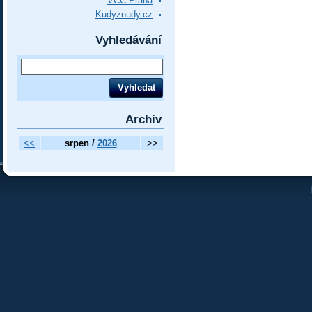
VCC Praha
Kudyznudy.cz
Vyhledávání
Archiv
<<
srpen /
2026
>>