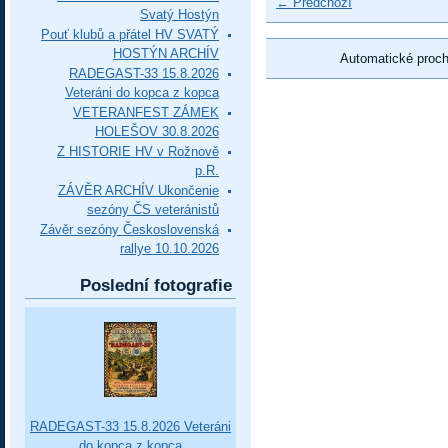
← Předchozí
Svatý Hostýn
Pouť klubů a přátel HV SVATÝ
HOSTÝN ARCHÍV
Automatické proc
RADEGAST-33 15.8.2026
Veteráni do kopca z kopca
VETERANFEST ZÁMEK
HOLEŠOV 30.8.2026
Z HISTORIE HV v Rožnově
p.R.
ZÁVĚR ARCHÍV Ukončenie
sezóny ČS veteránistů
Závěr sezóny Československá
rallye 10.10.2026
Poslední fotografie
RADEGAST-33 15.8.2026 Veteráni
do kopca z kopca