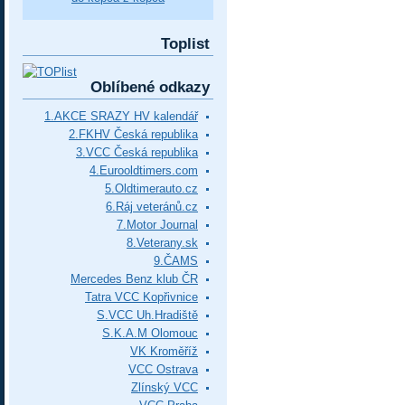
Toplist
Oblíbené odkazy
1.AKCE SRAZY HV kalendář
2.FKHV Česká republika
3.VCC Česká republika
4.Eurooldtimers.com
5.Oldtimerauto.cz
6.Ráj veteránů.cz
7.Motor Journal
8.Veterany.sk
9.ČAMS
Mercedes Benz klub ČR
Tatra VCC Kopřivnice
S.VCC Uh.Hradiště
S.K.A.M Olomouc
VK Kroměříž
VCC Ostrava
Zlínský VCC