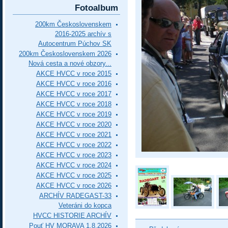
Fotoalbum
200km Československem
2016-2025 archív s
Autocentrum Púchov SK
200km Československem 2026
Nová cesta a nové obzory...
AKCE HVCC v roce 2015
AKCE HVCC v roce 2016
AKCE HVCC v roce 2017
AKCE HVCC v roce 2018
AKCE HVCC v roce 2019
AKCE HVCC v roce 2020
AKCE HVCC v roce 2021
AKCE HVCC v roce 2022
AKCE HVCC v roce 2023
AKCE HVCC v roce 2024
AKCE HVCC v roce 2025
AKCE HVCC v roce 2026
ARCHÍV RADEGAST-33
Veteráni do kopca
HVCC HISTORIE ARCHÍV
Pouť HV MORAVA 1.8.2026