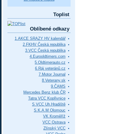
Toplist
Oblíbené odkazy
1.AKCE SRAZY HV kalendář
2.FKHV Česká republika
3.VCC Česká republika
4.Eurooldtimers.com
5.Oldtimerauto.cz
6.Ráj veteránů.cz
7.Motor Journal
8.Veterany.sk
9.ČAMS
Mercedes Benz klub ČR
Tatra VCC Kopřivnice
S.VCC Uh.Hradiště
S.K.A.M Olomouc
VK Kroměříž
VCC Ostrava
Zlínský VCC