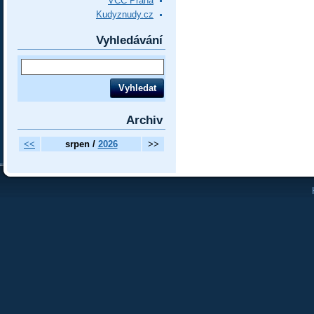
VCC Praha
Kudyznudy.cz
Vyhledávání
Archiv
<<
srpen /
2026
>>