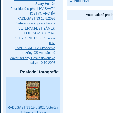
← Předchozí
Svatý Hostýn
Pouť klubů a přátel HV SVATÝ
HOSTÝN ARCHÍV
Automatické proc
RADEGAST-33 15.8.2026
Veteráni do kopca z kopca
VETERANFEST ZÁMEK
HOLEŠOV 30.8.2026
Z HISTORIE HV v Rožnově
p.R.
ZÁVĚR ARCHÍV Ukončenie
sezóny ČS veteránistů
Závěr sezóny Československá
rallye 10.10.2026
Poslední fotografie
RADEGAST-33 15.8.2026 Veteráni
do kopca z kopca