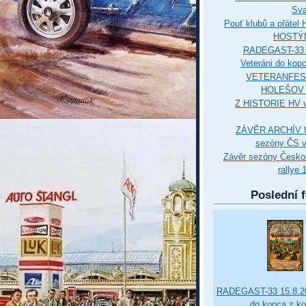
Sva
Pouť klubů a přáte
HOSTÝ
RADEGAST-33 
Veteráni do kop
VETERANFES
HOLEŠOV 3
Z HISTORIE HV 
ZÁVĚR ARCHÍV U
sezóny ČS v
Závěr sezóny Česko
rallye 
Poslední f
RADEGAST-33 15.8.20
do kopca z k