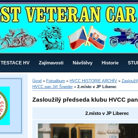
TESTACE HV
Zajímavosti
Návštěvy
Historie
STU
Úvod
»
Fotoalbum
»
HVCC HISTORIE ARCHÍV
»
Zaslouži
HVCC pan Jiří Šneider
»
2.místo v JP Liberec
Zasloužilý předseda klubu HVCC pan 
2.místo v JP Liberec