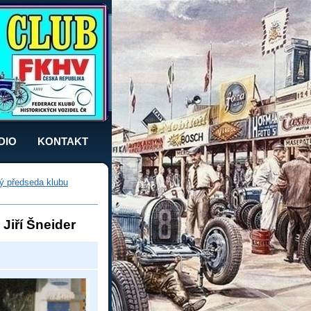
DIO
KONTAKT
lý předseda klubu
Jiří Šneider