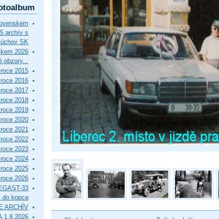
otoalbum
lovenskem
5 archív s
Púchov SK
skem 2026
 obzory...
roce 2015
roce 2016
roce 2017
roce 2018
roce 2019
roce 2020
roce 2021
roce 2022
roce 2023
roce 2024
roce 2025
roce 2026
EGAST-33
i do kopca
E ARCHÍV
 1.8.2026