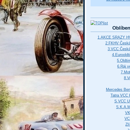
Oblíbe
1.AKCE SRAZY HV
2.FKHV Česká 
3.VCC Česká
4.Euroold
5.Oldti
6.Ráj v
7.Mot
8.V
Mercedes Ben
Tatra VCC 
S.VCC Uh
S.K.A.
VK
VC
Zl