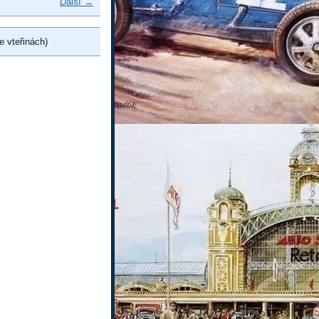
Další →
e vteřinách)