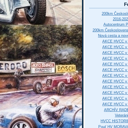
F
200km Českos
2016-202
Autocentrum 
200km Českosloven
Nová cesta a nové
AKCE HVCC v 
AKCE HVCC v 
AKCE HVCC v 
AKCE HVCC v 
AKCE HVCC v 
AKCE HVCC v 
AKCE HVCC v 
AKCE HVCC v 
AKCE HVCC v 
AKCE HVCC v 
AKCE HVCC v 
AKCE HVCC v 
ARCHÍV RAD
Veterán
HVCC HISTORI
Pouť HV MORAVA