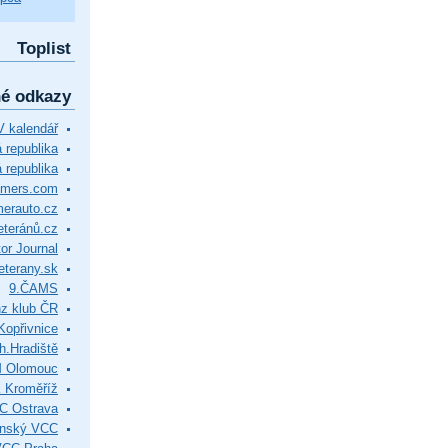
Toplist
né odkazy
 kalendář
republika
 republika
timers.com
merauto.cz
eteránů.cz
or Journal
eterany.sk
9.ČAMS
z klub ČR
Kopřivnice
.Hradiště
M Olomouc
 Kroměříž
C Ostrava
ínský VCC