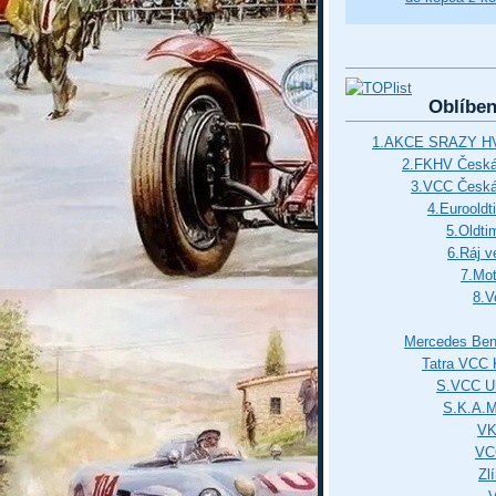
Oblíbe
1.AKCE SRAZY HV
2.FKHV Česká 
3.VCC Česká
4.Euroold
5.Oldti
6.Ráj v
7.Mot
8.V
Mercedes Ben
Tatra VCC 
S.VCC Uh
S.K.A.
VK
VC
Zl