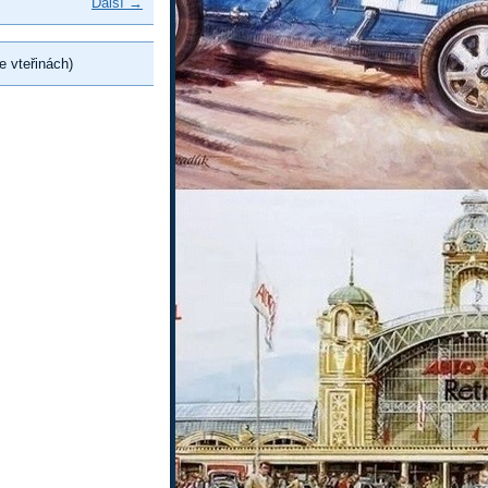
Další →
e vteřinách)