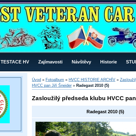
TESTACE HV
Zajímavosti
Návštěvy
Historie
STU
Úvod
»
Fotoalbum
»
HVCC HISTORIE ARCHÍV
»
Zaslouži
HVCC pan Jiří Šneider
»
Radegast 2010 (5)
Zasloužilý předseda klubu HVCC pan 
Radegast 2010 (5)