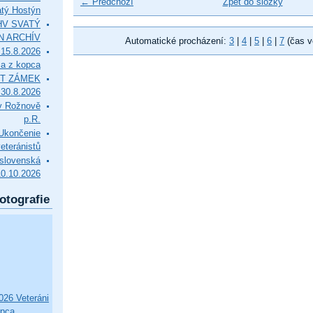
← Předchozí
Zpět do složky
tý Hostýn
l HV SVATÝ
N ARCHÍV
Automatické procházení:
3
|
4
|
5
|
6
|
7
(čas v
15.8.2026
ca z kopca
T ZÁMEK
0.8.2026
v Rožnově
p.R.
končenie
eteránistů
slovenská
10.10.2026
otografie
26 Veteráni
opca