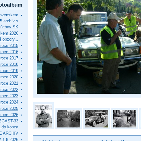
otoalbum
lovenskem
5 archív s
Púchov SK
skem 2026
 obzory...
roce 2015
roce 2016
roce 2017
roce 2018
roce 2019
roce 2020
roce 2021
roce 2022
roce 2023
roce 2024
roce 2025
roce 2026
EGAST-33
i do kopca
E ARCHÍV
 1.8.2026