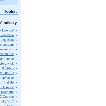
Toplist
né odkazy
 kalendář
republika
 republika
timers.com
merauto.cz
eteránů.cz
or Journal
eterany.sk
9.ČAMS
z klub ČR
Kopřivnice
.Hradiště
M Olomouc
 Kroměříž
C Ostrava
ínský VCC