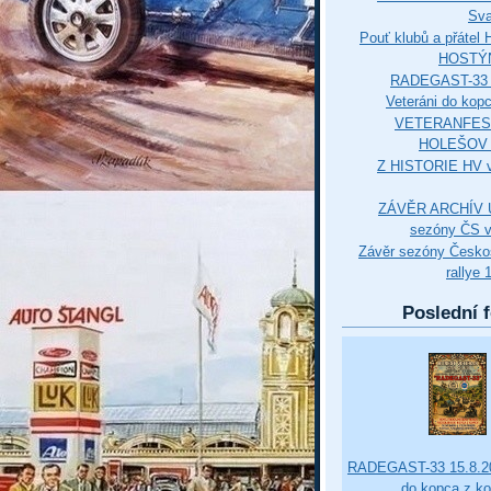
Sva
Pouť klubů a přáte
HOSTÝ
RADEGAST-33 
Veteráni do kop
VETERANFES
HOLEŠOV 3
Z HISTORIE HV 
ZÁVĚR ARCHÍV U
sezóny ČS v
Závěr sezóny Česko
rallye 
Poslední f
RADEGAST-33 15.8.20
do kopca z k