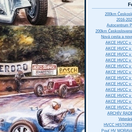
F
200km Českos
2016-202
Autocentrum 
200km Českosloven
Nová cesta a nové
AKCE HVCC v 
AKCE HVCC v 
AKCE HVCC v 
AKCE HVCC v 
AKCE HVCC v 
AKCE HVCC v 
AKCE HVCC v 
AKCE HVCC v 
AKCE HVCC v 
AKCE HVCC v 
AKCE HVCC v 
AKCE HVCC v 
ARCHÍV RAD
Veterán
HVCC HISTORI
Pouť HV MORAVA