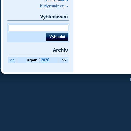
VCC Praha
Kudyznudy.cz
Vyhledávání
Archiv
<<
srpen /
2026
>>