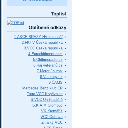
Toplist
Oblíbené odkazy
1.AKCE SRAZY HV kalendář
2.FKHV Česká republika
3.VCC Česká republika
4.Eurooldtimers.com
5.Oldtimerauto.cz
6.Ráj veteránů.cz
7.Motor Journal
8.Veterany.sk
9.ČAMS
Mercedes Benz klub ČR
Tatra VCC Kopřivnice
S.VCC Uh.Hradiště
S.K.A.M Olomouc
VK Kroměříž
VCC Ostrava
Zlínský VCC