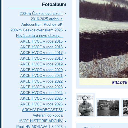
Fotoalbum
200km Československem
2016-2025 archív s
Autocentrum Púchov SK
200km Československem 2026
Nová cesta a nové obzory...
AKCE HVCC v roce 2015
AKCE HVCC v roce 2016
AKCE HVCC v roce 2017
AKCE HVCC v roce 2018
AKCE HVCC v roce 2019
AKCE HVCC v roce 2020
AKCE HVCC v roce 2021
AKCE HVCC v roce 2022
AKCE HVCC v roce 2023
AKCE HVCC v roce 2024
AKCE HVCC v roce 2025
AKCE HVCC v roce 2026
ARCHÍV RADEGAST-33
Veteráni do kopca
HVCC HISTORIE ARCHÍV
Pouť HV MORAVA 1.8.2026