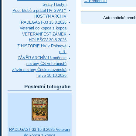
← Předchozí
Svatý Hostýn
Pouť klubů a přátel HV SVATÝ
HOSTÝN ARCHÍV
Automatické proc
RADEGAST-33 15.8.2026
Veteráni do kopca z kopca
VETERANFEST ZÁMEK
HOLEŠOV 30.8.2026
Z HISTORIE HV v Rožnově
p.R.
ZÁVĚR ARCHÍV Ukončenie
sezóny ČS veteránistů
Závěr sezóny Československá
rallye 10.10.2026
Poslední fotografie
RADEGAST-33 15.8.2026 Veteráni
do kopca z kopca