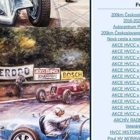
F
200km Českos
2016-202
Autocentrum 
200km Českosloven
Nová cesta a nové
AKCE HVCC v 
AKCE HVCC v 
AKCE HVCC v 
AKCE HVCC v 
AKCE HVCC v 
AKCE HVCC v 
AKCE HVCC v 
AKCE HVCC v 
AKCE HVCC v 
AKCE HVCC v 
AKCE HVCC v 
AKCE HVCC v 
ARCHÍV RAD
Veterán
HVCC HISTORI
Pouť HV MORAVA