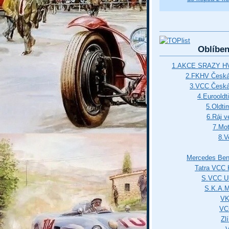
Oblíbe
1.AKCE SRAZY HV
2.FKHV Česká 
3.VCC Česká
4.Euroold
5.Oldti
6.Ráj v
7.Mot
8.V
Mercedes Ben
Tatra VCC 
S.VCC Uh
S.K.A.
VK
VC
Zl