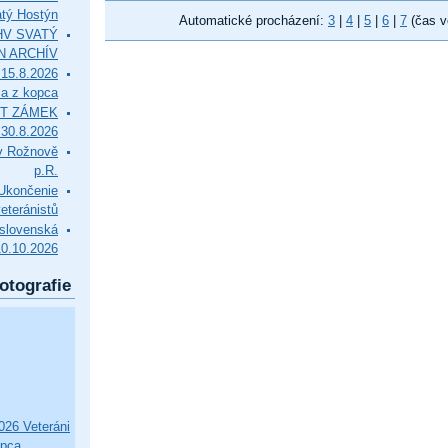
tý Hostýn
Automatické procházení:
3
|
4
|
5
|
6
|
7
(čas v
l HV SVATÝ
N ARCHÍV
15.8.2026
ca z kopca
T ZÁMEK
0.8.2026
v Rožnově
p.R.
končenie
eteránistů
slovenská
10.10.2026
otografie
26 Veteráni
opca