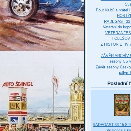
Sva
Pouť klubů a přáte
HOSTÝ
RADEGAST-33 
Veteráni do kop
VETERANFES
HOLEŠOV 3
Z HISTORIE HV 
ZÁVĚR ARCHÍV U
sezóny ČS v
Závěr sezóny Česko
rallye 
Poslední f
RADEGAST-33 15.8.20
do kopca z k