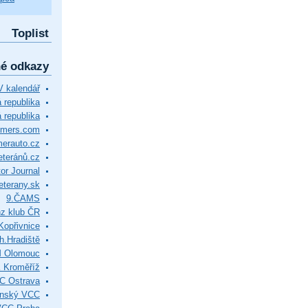
Toplist
né odkazy
 kalendář
republika
 republika
timers.com
merauto.cz
eteránů.cz
or Journal
eterany.sk
9.ČAMS
z klub ČR
Kopřivnice
.Hradiště
M Olomouc
 Kroměříž
C Ostrava
ínský VCC