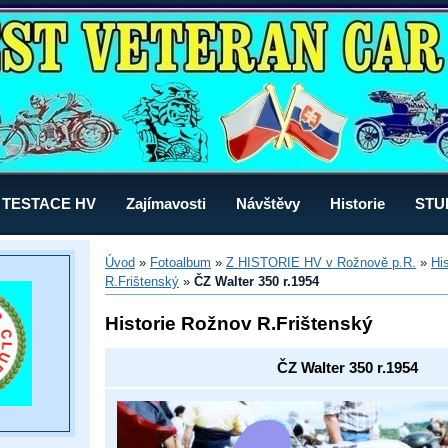
TESTACE HV
Zajímavosti
Návštěvy
Historie
STU
Úvod
»
Fotoalbum
»
Z HISTORIE HV v Rožnově p.R.
»
Hi
R.Frištenský
»
ČZ Walter 350 r.1954
Historie Rožnov R.Frištenský
ČZ Walter 350 r.1954