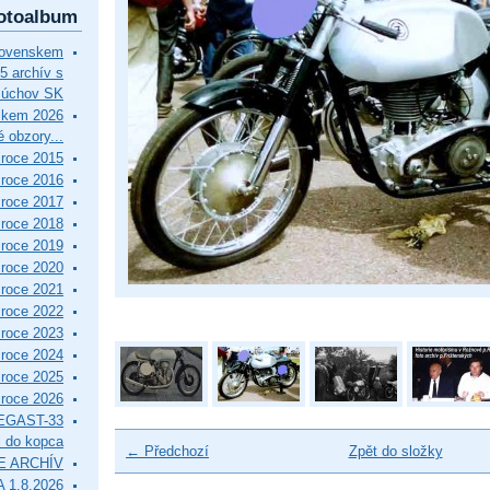
otoalbum
lovenskem
5 archív s
Púchov SK
skem 2026
 obzory...
roce 2015
roce 2016
roce 2017
roce 2018
roce 2019
roce 2020
roce 2021
roce 2022
roce 2023
roce 2024
roce 2025
roce 2026
EGAST-33
i do kopca
← Předchozí
Zpět do složky
E ARCHÍV
 1.8.2026