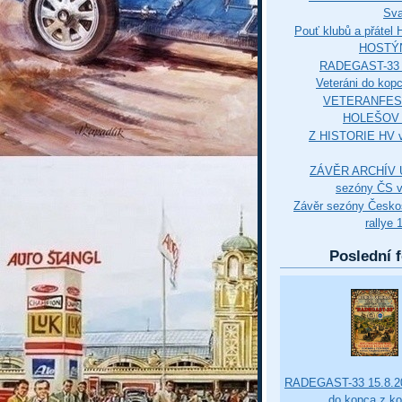
Sva
Pouť klubů a přáte
HOSTÝ
RADEGAST-33 
Veteráni do kop
VETERANFES
HOLEŠOV 3
Z HISTORIE HV 
ZÁVĚR ARCHÍV U
sezóny ČS v
Závěr sezóny Česko
rallye 
Poslední f
RADEGAST-33 15.8.20
do kopca z k