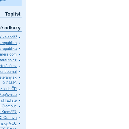
Toplist
né odkazy
 kalendář
republika
 republika
timers.com
merauto.cz
eteránů.cz
or Journal
eterany.sk
9.ČAMS
z klub ČR
Kopřivnice
.Hradiště
M Olomouc
 Kroměříž
C Ostrava
ínský VCC