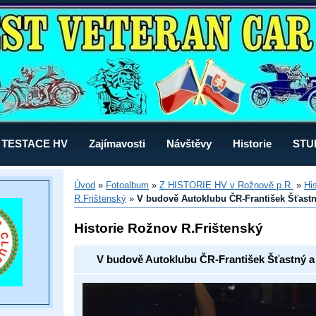
TESTACE HV
Zajímavosti
Návštěvy
Historie
STU
Úvod
»
Fotoalbum
»
Z HISTORIE HV v Rožnově p.R.
»
Hi
R.Frištenský
»
V budově Autoklubu ČR-František Šťastn
Historie Rožnov R.Frištenský
V budově Autoklubu ČR-František Šťastný a 