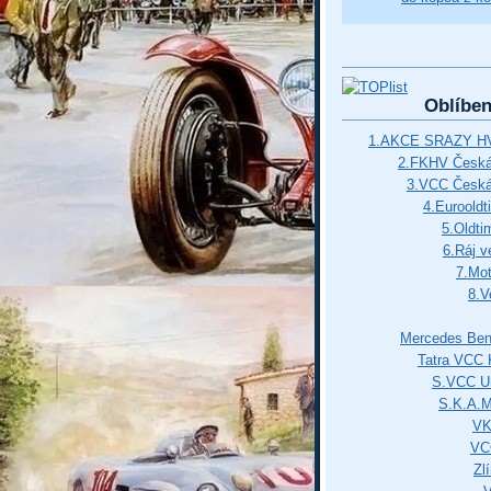
Oblíbe
1.AKCE SRAZY HV
2.FKHV Česká 
3.VCC Česká
4.Euroold
5.Oldti
6.Ráj v
7.Mot
8.V
Mercedes Ben
Tatra VCC 
S.VCC Uh
S.K.A.
VK
VC
Zl