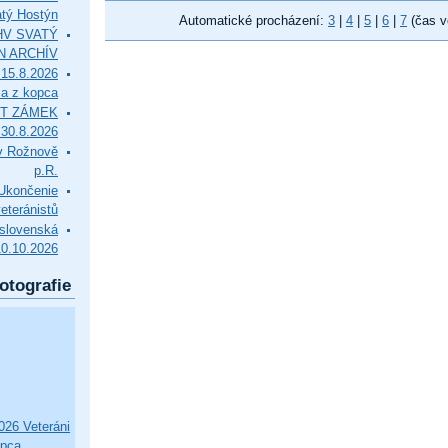
tý Hostýn
Automatické procházení:
3
|
4
|
5
|
6
|
7
(čas v
l HV SVATÝ
N ARCHÍV
15.8.2026
ca z kopca
T ZÁMEK
0.8.2026
v Rožnově
p.R.
končenie
eteránistů
slovenská
10.10.2026
otografie
26 Veteráni
opca