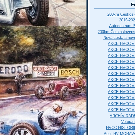
F
200km Českos
2016-202
Autocentrum 
200km Českosloven
Nová cesta a nové
AKCE HVCC v 
AKCE HVCC v 
AKCE HVCC v 
AKCE HVCC v 
AKCE HVCC v 
AKCE HVCC v 
AKCE HVCC v 
AKCE HVCC v 
AKCE HVCC v 
AKCE HVCC v 
AKCE HVCC v 
AKCE HVCC v 
ARCHÍV RAD
Veterán
HVCC HISTORI
Pouť HV MORAVA