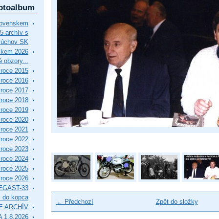
otoalbum
lovenskem
5 archív s
Púchov SK
skem 2026
 obzory...
roce 2015
roce 2016
roce 2017
roce 2018
roce 2019
roce 2020
roce 2021
roce 2022
roce 2023
roce 2024
roce 2025
roce 2026
EGAST-33
i do kopca
← Předchozí
Zpět do složky
E ARCHÍV
 1.8.2026