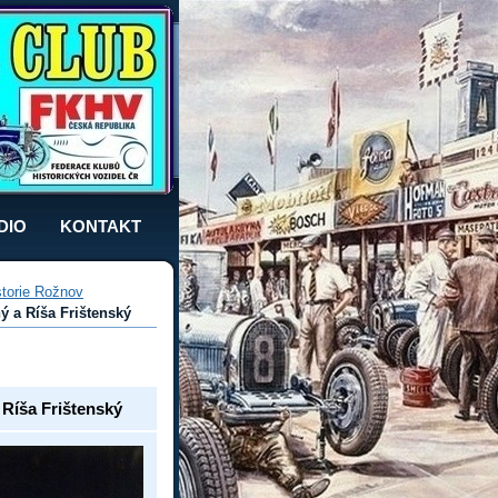
DIO
KONTAKT
storie Rožnov
ý a Ríša Frištenský
Ríša Frištenský