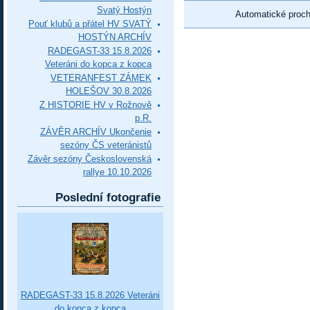
Svatý Hostýn
Automatické proc
Pouť klubů a přátel HV SVATÝ
HOSTÝN ARCHÍV
RADEGAST-33 15.8.2026
Veteráni do kopca z kopca
VETERANFEST ZÁMEK
HOLEŠOV 30.8.2026
Z HISTORIE HV v Rožnově
p.R.
ZÁVĚR ARCHÍV Ukončenie
sezóny ČS veteránistů
Závěr sezóny Československá
rallye 10.10.2026
Poslední fotografie
RADEGAST-33 15.8.2026 Veteráni
do kopca z kopca