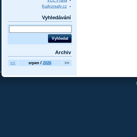
VCC Praha
Kudyznudy.cz
Vyhledávání
Archiv
<<
srpen /
2026
>>