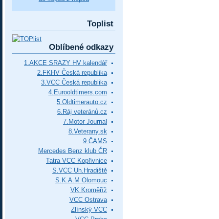
Toplist
Oblíbené odkazy
1.AKCE SRAZY HV kalendář
2.FKHV Česká republika
3.VCC Česká republika
4.Eurooldtimers.com
5.Oldtimerauto.cz
6.Ráj veteránů.cz
7.Motor Journal
8.Veterany.sk
9.ČAMS
Mercedes Benz klub ČR
Tatra VCC Kopřivnice
S.VCC Uh.Hradiště
S.K.A.M Olomouc
VK Kroměříž
VCC Ostrava
Zlínský VCC