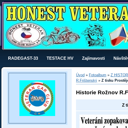
RADEGAST-33
TESTACE HV
Zajímavosti
Návště
Úvod
»
Fotoalbum
»
Z HISTOR
R.Frištenský
»
Z tisku Prostěj
Historie Rožnov R.F
Z t