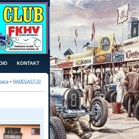
DIO
KONTAKT
opca
»
RADEGAST-33