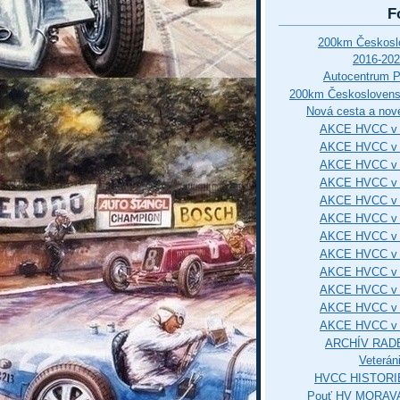
F
200km Českos
2016-202
Autocentrum 
200km Českosloven
Nová cesta a nové
AKCE HVCC v 
AKCE HVCC v 
AKCE HVCC v 
AKCE HVCC v 
AKCE HVCC v 
AKCE HVCC v 
AKCE HVCC v 
AKCE HVCC v 
AKCE HVCC v 
AKCE HVCC v 
AKCE HVCC v 
AKCE HVCC v 
ARCHÍV RAD
Veterán
HVCC HISTORI
Pouť HV MORAVA