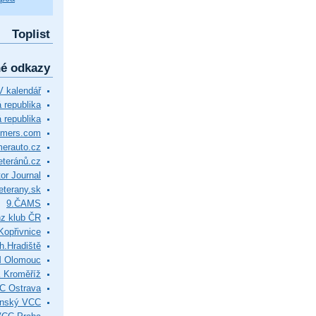
Toplist
né odkazy
 kalendář
republika
 republika
timers.com
merauto.cz
eteránů.cz
or Journal
eterany.sk
9.ČAMS
z klub ČR
Kopřivnice
.Hradiště
M Olomouc
 Kroměříž
C Ostrava
ínský VCC