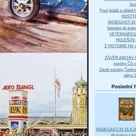
Sva
Pouť klubů a přáte
HOSTÝ
RADEGAST-33 
Veteráni do kop
VETERANFES
HOLEŠOV 3
Z HISTORIE HV 
ZÁVĚR ARCHÍV U
sezóny ČS v
Závěr sezóny Česko
rallye 
Poslední f
RADEGAST-33 15.8.20
do kopca z k