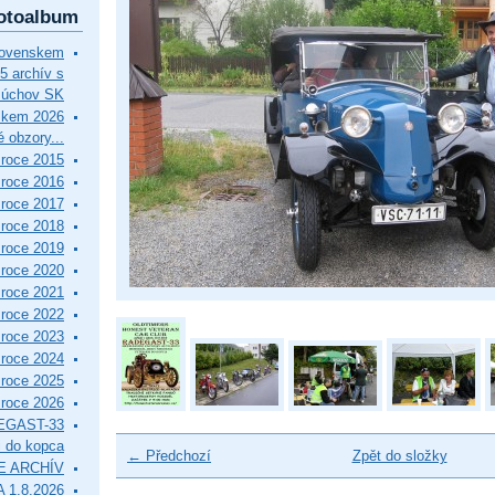
otoalbum
lovenskem
5 archív s
Púchov SK
skem 2026
 obzory...
roce 2015
roce 2016
roce 2017
roce 2018
roce 2019
roce 2020
roce 2021
roce 2022
roce 2023
roce 2024
roce 2025
roce 2026
EGAST-33
i do kopca
← Předchozí
Zpět do složky
E ARCHÍV
 1.8.2026