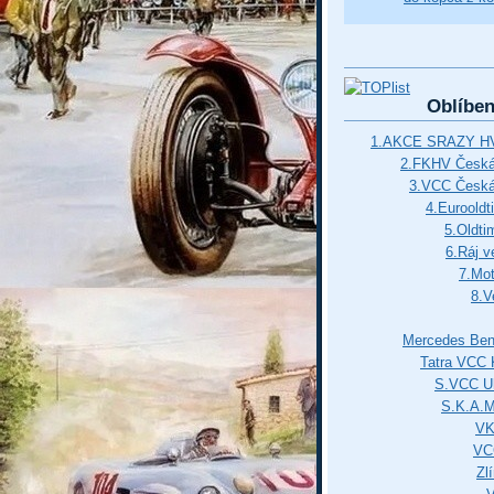
Oblíbe
1.AKCE SRAZY HV
2.FKHV Česká 
3.VCC Česká
4.Euroold
5.Oldti
6.Ráj v
7.Mot
8.V
Mercedes Ben
Tatra VCC 
S.VCC Uh
S.K.A.
VK
VC
Zl