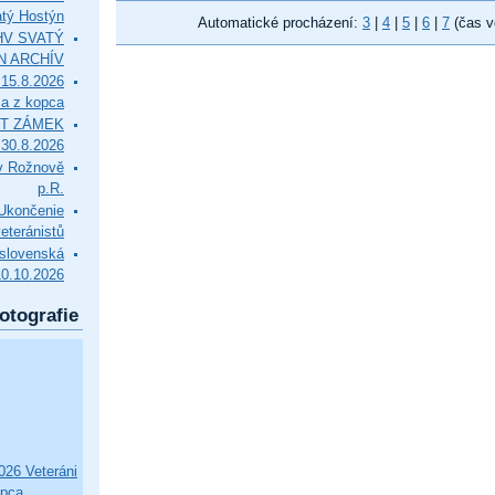
tý Hostýn
Automatické procházení:
3
|
4
|
5
|
6
|
7
(čas v
l HV SVATÝ
N ARCHÍV
15.8.2026
ca z kopca
T ZÁMEK
0.8.2026
v Rožnově
p.R.
končenie
eteránistů
slovenská
10.10.2026
otografie
26 Veteráni
opca