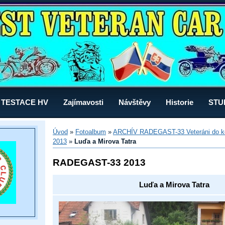
TESTACE HV
Zajímavosti
Návštěvy
Historie
STU
Úvod
»
Fotoalbum
»
ARCHÍV RADEGAST-33 Veteráni do k
2013
»
Luďa a Mirova Tatra
RADEGAST-33 2013
Luďa a Mirova Tatra