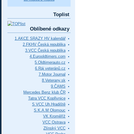
Toplist
Oblíbené odkazy
1.AKCE SRAZY HV kalendář
2.FKHV Česká republika
3.VCC Česká republika
4.Eurooldtimers.com
5.Oldtimerauto.cz
6.Ráj veteránů.cz
7.Motor Journal
8.Veterany.sk
9.ČAMS
Mercedes Benz klub ČR
Tatra VCC Kopřivnice
S.VCC Uh.Hradiště
S.K.A.M Olomouc
VK Kroměříž
VCC Ostrava
Zlínský VCC