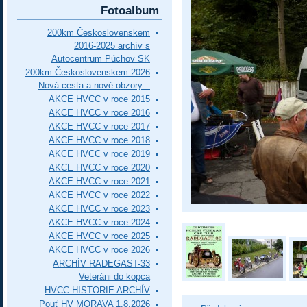
Fotoalbum
200km Československem
2016-2025 archív s
Autocentrum Púchov SK
200km Československem 2026
Nová cesta a nové obzory...
AKCE HVCC v roce 2015
AKCE HVCC v roce 2016
AKCE HVCC v roce 2017
AKCE HVCC v roce 2018
AKCE HVCC v roce 2019
AKCE HVCC v roce 2020
AKCE HVCC v roce 2021
AKCE HVCC v roce 2022
AKCE HVCC v roce 2023
AKCE HVCC v roce 2024
AKCE HVCC v roce 2025
AKCE HVCC v roce 2026
ARCHÍV RADEGAST-33
Veteráni do kopca
HVCC HISTORIE ARCHÍV
Pouť HV MORAVA 1.8.2026