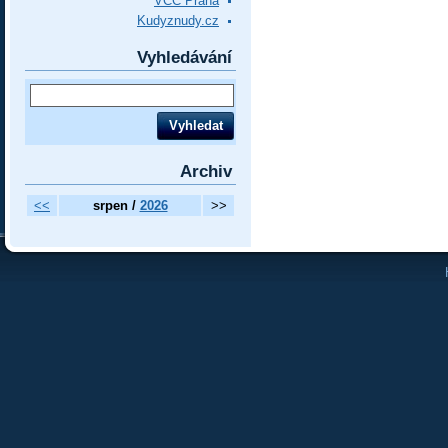
VCC Praha
Kudyznudy.cz
Vyhledávání
Archiv
<<
srpen /
2026
>>