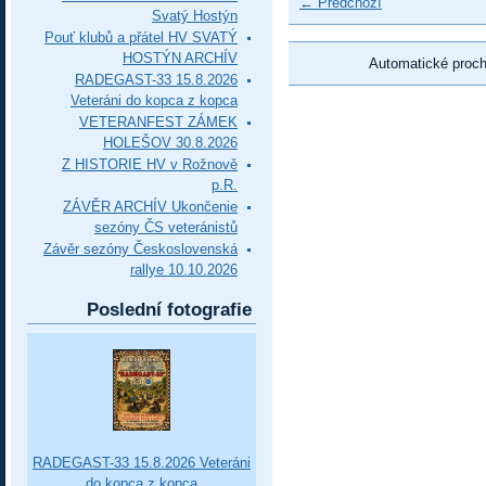
← Předchozí
Svatý Hostýn
Pouť klubů a přátel HV SVATÝ
HOSTÝN ARCHÍV
Automatické proc
RADEGAST-33 15.8.2026
Veteráni do kopca z kopca
VETERANFEST ZÁMEK
HOLEŠOV 30.8.2026
Z HISTORIE HV v Rožnově
p.R.
ZÁVĚR ARCHÍV Ukončenie
sezóny ČS veteránistů
Závěr sezóny Československá
rallye 10.10.2026
Poslední fotografie
RADEGAST-33 15.8.2026 Veteráni
do kopca z kopca