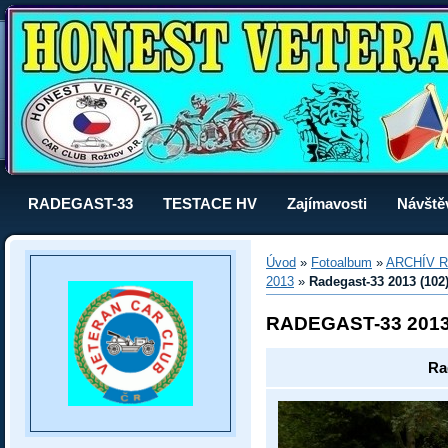
RADEGAST-33
TESTACE HV
Zajímavosti
Návště
Úvod
»
Fotoalbum
»
ARCHÍV R
2013
»
Radegast-33 2013 (102
RADEGAST-33 201
Ra